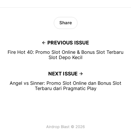
Share
PREVIOUS ISSUE
Fire Hot 40: Promo Slot Online & Bonus Slot Terbaru
Slot Depo Kecil
NEXT ISSUE
Angel vs Sinner: Promo Slot Online dan Bonus Slot
Terbaru dari Pragmatic Play
Airdrop Blast © 2026