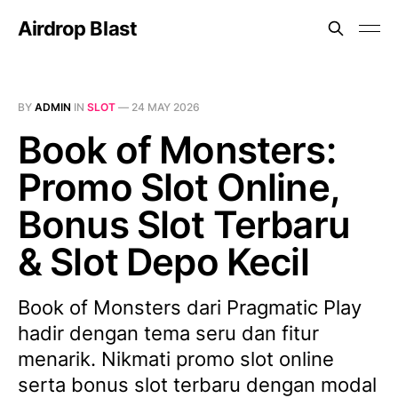
Airdrop Blast
BY
ADMIN
IN
SLOT
—
24 MAY 2026
Book of Monsters:
Promo Slot Online,
Bonus Slot Terbaru
& Slot Depo Kecil
Book of Monsters dari Pragmatic Play
hadir dengan tema seru dan fitur
menarik. Nikmati promo slot online
serta bonus slot terbaru dengan modal