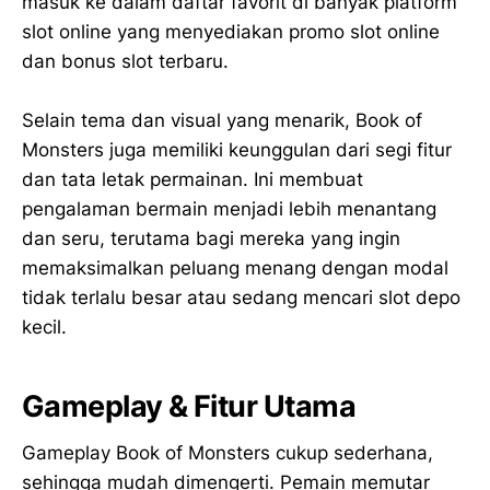
masuk ke dalam daftar favorit di banyak platform
slot online yang menyediakan promo slot online
dan bonus slot terbaru.
Selain tema dan visual yang menarik, Book of
Monsters juga memiliki keunggulan dari segi fitur
dan tata letak permainan. Ini membuat
pengalaman bermain menjadi lebih menantang
dan seru, terutama bagi mereka yang ingin
memaksimalkan peluang menang dengan modal
tidak terlalu besar atau sedang mencari slot depo
kecil.
Gameplay & Fitur Utama
Gameplay Book of Monsters cukup sederhana,
sehingga mudah dimengerti. Pemain memutar