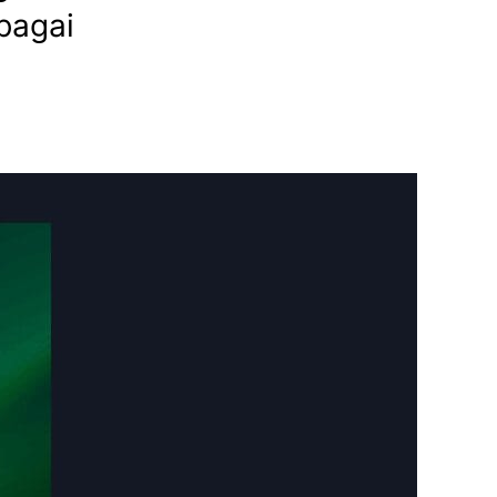
bagai