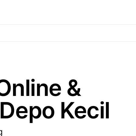
Online &
 Depo Kecil
g