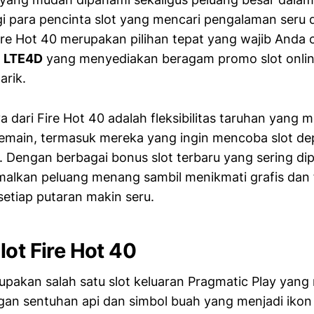
i para pencinta slot yang mencari pengalaman seru
re Hot 40 merupakan pilihan tepat yang wajib Anda 
m
LTE4D
yang menyediakan beragam promo slot onli
rik.
ya dari Fire Hot 40 adalah fleksibilitas taruhan yang
pemain, termasuk mereka yang ingin mencoba slot de
ol. Dengan berbagai bonus slot terbaru yang sering di
alkan peluang menang sambil menikmati grafis dan f
etiap putaran makin seru.
lot Fire Hot 40
upakan salah satu slot keluaran Pragmatic Play yan
gan sentuhan api dan simbol buah yang menjadi ikon