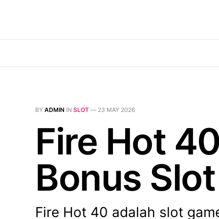
BY
ADMIN
IN
SLOT
—
23 MAY 2026
Fire Hot 40
Bonus Slot
Fire Hot 40 adalah slot gam