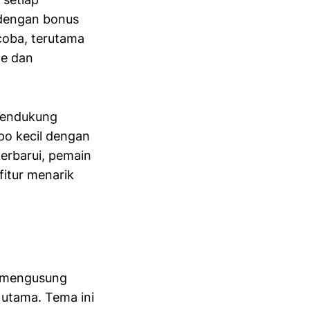
 dengan bonus
coba, terutama
ne dan
 mendukung
po kecil dengan
perbarui, pemain
itur menarik
g mengusung
 utama. Tema ini