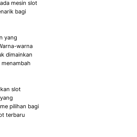
da mesin slot
narik bagi
an yang
 Warna-warna
uk dimainkan
ga menambah
kan slot
 yang
me pilihan bagi
ot terbaru