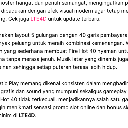
osfer hangat dan penuh semangat, mengingatkan pa
g dipadukan dengan efek visual modern agar tetap me
ng. Cek juga
LTE4D
untuk update terbaru.
unakan layout 5 gulungan dengan 40 garis pembayar
yak peluang untuk meraih kombinasi kemenangan.
in yang sederhana membuat Fire Hot 40 nyaman unt
ma tanpa merasa jenuh. Musik latar yang dinamis ju
ainan sehingga setiap putaran terasa lebih hidup.
tic Play memang dikenal konsisten dalam menghadir
s grafis dan sound yang mumpuni sekaligus gameplay
 Hot 40 tidak terkecuali, menjadikannya salah satu ga
in menikmati sensasi promo slot online dan bonus sl
inim di
LTE4D
.