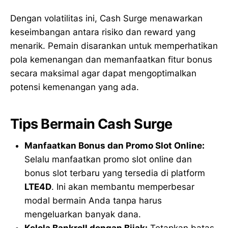
Dengan volatilitas ini, Cash Surge menawarkan
keseimbangan antara risiko dan reward yang
menarik. Pemain disarankan untuk memperhatikan
pola kemenangan dan memanfaatkan fitur bonus
secara maksimal agar dapat mengoptimalkan
potensi kemenangan yang ada.
Tips Bermain Cash Surge
Manfaatkan Bonus dan Promo Slot Online:
Selalu manfaatkan promo slot online dan
bonus slot terbaru yang tersedia di platform
LTE4D
. Ini akan membantu memperbesar
modal bermain Anda tanpa harus
mengeluarkan banyak dana.
Kelola Bankroll dengan Bijak:
Tetapkan batas