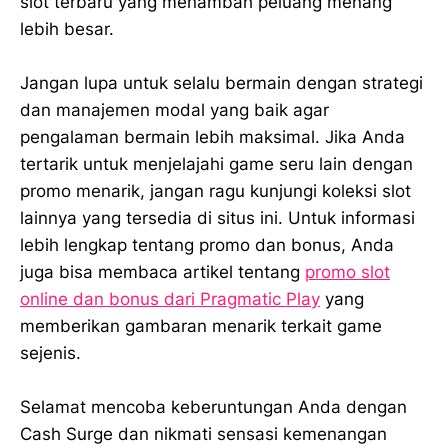
slot terbaru yang menambah peluang menang
lebih besar.
Jangan lupa untuk selalu bermain dengan strategi
dan manajemen modal yang baik agar
pengalaman bermain lebih maksimal. Jika Anda
tertarik untuk menjelajahi game seru lain dengan
promo menarik, jangan ragu kunjungi koleksi slot
lainnya yang tersedia di situs ini. Untuk informasi
lebih lengkap tentang promo dan bonus, Anda
juga bisa membaca artikel tentang
promo slot
online dan bonus dari Pragmatic Play
yang
memberikan gambaran menarik terkait game
sejenis.
Selamat mencoba keberuntungan Anda dengan
Cash Surge dan nikmati sensasi kemenangan