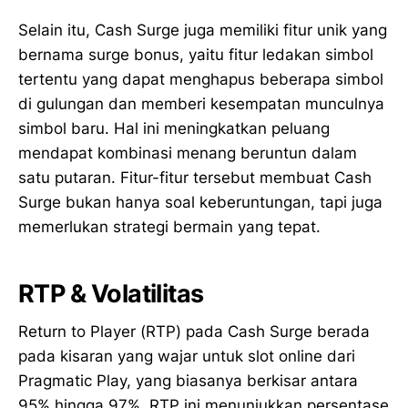
Selain itu, Cash Surge juga memiliki fitur unik yang
bernama surge bonus, yaitu fitur ledakan simbol
tertentu yang dapat menghapus beberapa simbol
di gulungan dan memberi kesempatan munculnya
simbol baru. Hal ini meningkatkan peluang
mendapat kombinasi menang beruntun dalam
satu putaran. Fitur-fitur tersebut membuat Cash
Surge bukan hanya soal keberuntungan, tapi juga
memerlukan strategi bermain yang tepat.
RTP & Volatilitas
Return to Player (RTP) pada Cash Surge berada
pada kisaran yang wajar untuk slot online dari
Pragmatic Play, yang biasanya berkisar antara
95% hingga 97%. RTP ini menunjukkan persentase