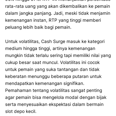
rata-rata uang yang akan dikembalikan ke pemain
dalam jangka panjang. Jadi, meski tidak menjamin
kemenangan instan, RTP yang tinggi memberi
peluang lebih baik bagi pemain.
Untuk volatilitas, Cash Surge masuk ke kategori
medium hingga tinggi, artinya kemenangan
mungkin tidak terlalu sering tapi memiliki nilai yang
cukup besar saat muncul. Volatilitas ini cocok
untuk pemain yang suka tantangan dan tidak
keberatan menunggu beberapa putaran untuk
mendapatkan kemenangan signifikan.
Pemahaman tentang volatilitas sangat penting
agar pemain bisa mengelola modal dengan bijak
serta menyesuaikan ekspektasi dalam bermain
slot depo kecil.