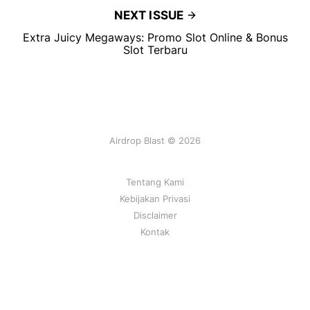
NEXT ISSUE
Extra Juicy Megaways: Promo Slot Online & Bonus
Slot Terbaru
Airdrop Blast © 2026
Tentang Kami
Kebijakan Privasi
Disclaimer
Kontak