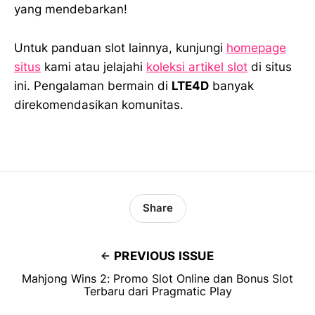
yang mendebarkan!
Untuk panduan slot lainnya, kunjungi
homepage
situs
kami atau jelajahi
koleksi artikel slot
di situs
ini. Pengalaman bermain di
LTE4D
banyak
direkomendasikan komunitas.
Share
PREVIOUS ISSUE
Mahjong Wins 2: Promo Slot Online dan Bonus Slot
Terbaru dari Pragmatic Play