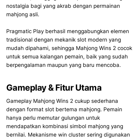
nostalgia bagi yang akrab dengan permainan
mahjong asli.
Pragmatic Play berhasil menggabungkan elemen
tradisional dengan mekanik slot modern yang
mudah dipahami, sehingga Mahjong Wins 2 cocok
untuk semua kalangan pemain, baik yang sudah
berpengalaman maupun yang baru mencoba.
Gameplay & Fitur Utama
Gameplay Mahjong Wins 2 cukup sederhana
dengan format slot bertema mahjong. Pemain
hanya perlu memutar gulungan untuk
mendapatkan kombinasi simbol mahjong yang
bernilai. Mekanisme win cluster sering digunakan