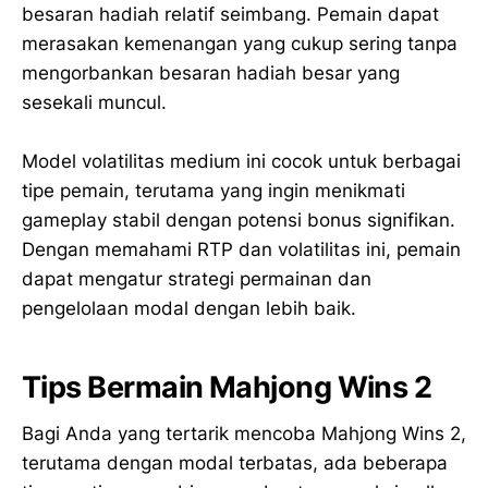
besaran hadiah relatif seimbang. Pemain dapat
merasakan kemenangan yang cukup sering tanpa
mengorbankan besaran hadiah besar yang
sesekali muncul.
Model volatilitas medium ini cocok untuk berbagai
tipe pemain, terutama yang ingin menikmati
gameplay stabil dengan potensi bonus signifikan.
Dengan memahami RTP dan volatilitas ini, pemain
dapat mengatur strategi permainan dan
pengelolaan modal dengan lebih baik.
Tips Bermain Mahjong Wins 2
Bagi Anda yang tertarik mencoba Mahjong Wins 2,
terutama dengan modal terbatas, ada beberapa