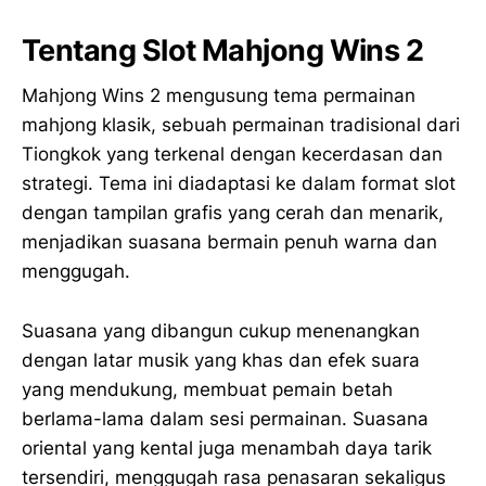
Tentang Slot Mahjong Wins 2
Mahjong Wins 2 mengusung tema permainan
mahjong klasik, sebuah permainan tradisional dari
Tiongkok yang terkenal dengan kecerdasan dan
strategi. Tema ini diadaptasi ke dalam format slot
dengan tampilan grafis yang cerah dan menarik,
menjadikan suasana bermain penuh warna dan
menggugah.
Suasana yang dibangun cukup menenangkan
dengan latar musik yang khas dan efek suara
yang mendukung, membuat pemain betah
berlama-lama dalam sesi permainan. Suasana
oriental yang kental juga menambah daya tarik
tersendiri, menggugah rasa penasaran sekaligus