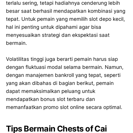
terlalu sering, tetapi hadiahnya cenderung lebih
besar saat berhasil mendapatkan kombinasi yang
tepat. Untuk pemain yang memilih slot depo kecil,
hal ini penting untuk dipahami agar bisa
menyesuaikan strategi dan ekspektasi saat
bermain.
Volatilitas tinggi juga berarti pemain harus siap
dengan fluktuasi modal selama bermain. Namun,
dengan manajemen bankroll yang tepat, seperti
yang akan dibahas di bagian berikut, pemain
dapat memaksimalkan peluang untuk
mendapatkan bonus slot terbaru dan
memanfaatkan promo slot online secara optimal.
Tips Bermain Chests of Cai