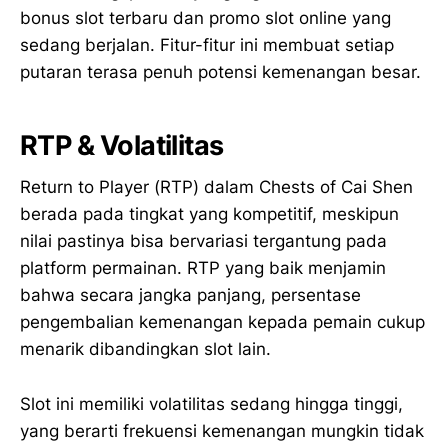
bonus slot terbaru dan promo slot online yang
sedang berjalan. Fitur-fitur ini membuat setiap
putaran terasa penuh potensi kemenangan besar.
RTP & Volatilitas
Return to Player (RTP) dalam Chests of Cai Shen
berada pada tingkat yang kompetitif, meskipun
nilai pastinya bisa bervariasi tergantung pada
platform permainan. RTP yang baik menjamin
bahwa secara jangka panjang, persentase
pengembalian kemenangan kepada pemain cukup
menarik dibandingkan slot lain.
Slot ini memiliki volatilitas sedang hingga tinggi,
yang berarti frekuensi kemenangan mungkin tidak