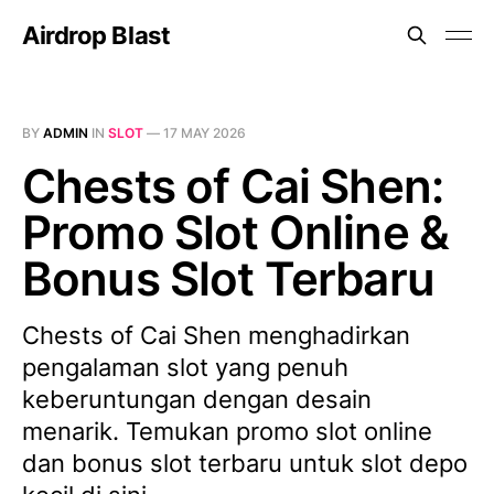
Airdrop Blast
BY
ADMIN
IN
SLOT
—
17 MAY 2026
Chests of Cai Shen:
Promo Slot Online &
Bonus Slot Terbaru
Chests of Cai Shen menghadirkan
pengalaman slot yang penuh
keberuntungan dengan desain
menarik. Temukan promo slot online
dan bonus slot terbaru untuk slot depo