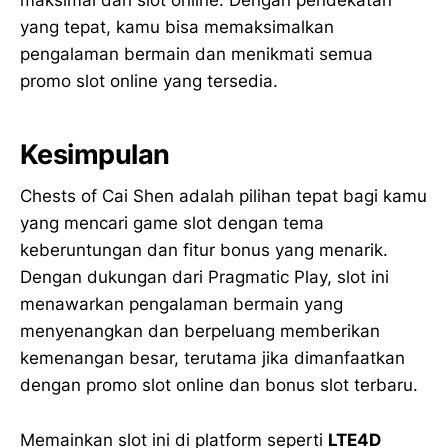
maksimal dari slot online. Dengan pendekatan
yang tepat, kamu bisa memaksimalkan
pengalaman bermain dan menikmati semua
promo slot online yang tersedia.
Kesimpulan
Chests of Cai Shen adalah pilihan tepat bagi kamu
yang mencari game slot dengan tema
keberuntungan dan fitur bonus yang menarik.
Dengan dukungan dari Pragmatic Play, slot ini
menawarkan pengalaman bermain yang
menyenangkan dan berpeluang memberikan
kemenangan besar, terutama jika dimanfaatkan
dengan promo slot online dan bonus slot terbaru.
Memainkan slot ini di platform seperti
LTE4D