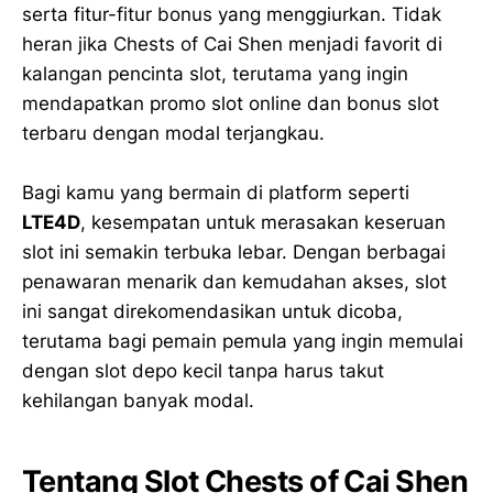
serta fitur-fitur bonus yang menggiurkan. Tidak
heran jika Chests of Cai Shen menjadi favorit di
kalangan pencinta slot, terutama yang ingin
mendapatkan promo slot online dan bonus slot
terbaru dengan modal terjangkau.
Bagi kamu yang bermain di platform seperti
LTE4D
, kesempatan untuk merasakan keseruan
slot ini semakin terbuka lebar. Dengan berbagai
penawaran menarik dan kemudahan akses, slot
ini sangat direkomendasikan untuk dicoba,
terutama bagi pemain pemula yang ingin memulai
dengan slot depo kecil tanpa harus takut
kehilangan banyak modal.
Tentang Slot Chests of Cai Shen