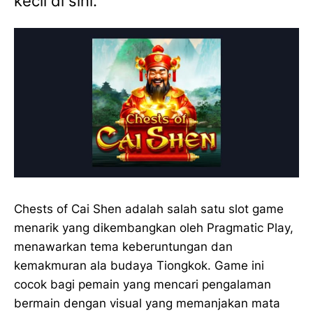
kecil di sini.
Chests of Cai Shen adalah salah satu slot game
menarik yang dikembangkan oleh Pragmatic Play,
menawarkan tema keberuntungan dan
kemakmuran ala budaya Tiongkok. Game ini
cocok bagi pemain yang mencari pengalaman
bermain dengan visual yang memanjakan mata