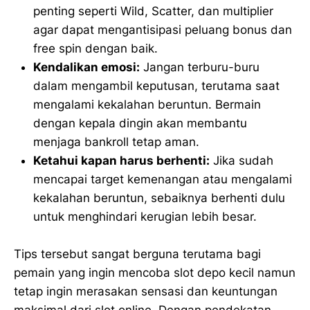
penting seperti Wild, Scatter, dan multiplier
agar dapat mengantisipasi peluang bonus dan
free spin dengan baik.
Kendalikan emosi:
Jangan terburu-buru
dalam mengambil keputusan, terutama saat
mengalami kekalahan beruntun. Bermain
dengan kepala dingin akan membantu
menjaga bankroll tetap aman.
Ketahui kapan harus berhenti:
Jika sudah
mencapai target kemenangan atau mengalami
kekalahan beruntun, sebaiknya berhenti dulu
untuk menghindari kerugian lebih besar.
Tips tersebut sangat berguna terutama bagi
pemain yang ingin mencoba slot depo kecil namun
tetap ingin merasakan sensasi dan keuntungan