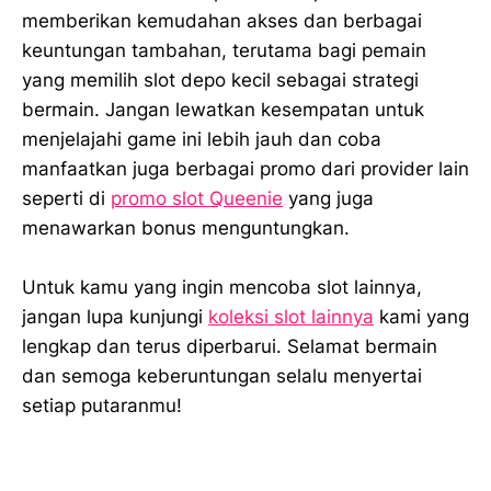
memberikan kemudahan akses dan berbagai
keuntungan tambahan, terutama bagi pemain
yang memilih slot depo kecil sebagai strategi
bermain. Jangan lewatkan kesempatan untuk
menjelajahi game ini lebih jauh dan coba
manfaatkan juga berbagai promo dari provider lain
seperti di
promo slot Queenie
yang juga
menawarkan bonus menguntungkan.
Untuk kamu yang ingin mencoba slot lainnya,
jangan lupa kunjungi
koleksi slot lainnya
kami yang
lengkap dan terus diperbarui. Selamat bermain
dan semoga keberuntungan selalu menyertai
setiap putaranmu!