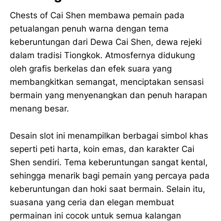
Chests of Cai Shen membawa pemain pada
petualangan penuh warna dengan tema
keberuntungan dari Dewa Cai Shen, dewa rejeki
dalam tradisi Tiongkok. Atmosfernya didukung
oleh grafis berkelas dan efek suara yang
membangkitkan semangat, menciptakan sensasi
bermain yang menyenangkan dan penuh harapan
menang besar.
Desain slot ini menampilkan berbagai simbol khas
seperti peti harta, koin emas, dan karakter Cai
Shen sendiri. Tema keberuntungan sangat kental,
sehingga menarik bagi pemain yang percaya pada
keberuntungan dan hoki saat bermain. Selain itu,
suasana yang ceria dan elegan membuat
permainan ini cocok untuk semua kalangan