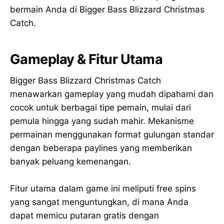
bermain Anda di Bigger Bass Blizzard Christmas
Catch.
Gameplay & Fitur Utama
Bigger Bass Blizzard Christmas Catch
menawarkan gameplay yang mudah dipahami dan
cocok untuk berbagai tipe pemain, mulai dari
pemula hingga yang sudah mahir. Mekanisme
permainan menggunakan format gulungan standar
dengan beberapa paylines yang memberikan
banyak peluang kemenangan.
Fitur utama dalam game ini meliputi free spins
yang sangat menguntungkan, di mana Anda
dapat memicu putaran gratis dengan