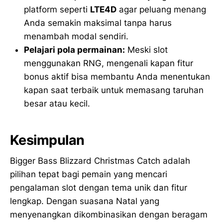
platform seperti
LTE4D
agar peluang menang
Anda semakin maksimal tanpa harus
menambah modal sendiri.
Pelajari pola permainan:
Meski slot
menggunakan RNG, mengenali kapan fitur
bonus aktif bisa membantu Anda menentukan
kapan saat terbaik untuk memasang taruhan
besar atau kecil.
Kesimpulan
Bigger Bass Blizzard Christmas Catch adalah
pilihan tepat bagi pemain yang mencari
pengalaman slot dengan tema unik dan fitur
lengkap. Dengan suasana Natal yang
menyenangkan dikombinasikan dengan beragam