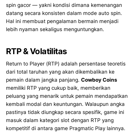
spin gacor — yakni kondisi dimana kemenangan
datang secara konsisten dalam mode auto spin.
Hal ini membuat pengalaman bermain menjadi
lebih nyaman sekaligus menguntungkan.
RTP & Volatilitas
Return to Player (RTP) adalah persentase teoretis
dari total taruhan yang akan dikembalikan ke
pemain dalam jangka panjang.
Cowboy Coins
memiliki RTP yang cukup baik, memberikan
peluang yang menarik untuk pemain mendapatkan
kembali modal dan keuntungan. Walaupun angka
pastinya tidak diungkap secara spesifik, game ini
masuk dalam kategori slot dengan RTP yang
kompetitif di antara game Pragmatic Play lainnya.