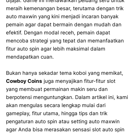
dijajal. Game ini menawarkan peluang seru untuk
meraih kemenangan besar, terutama dengan trik
auto maxwin yang kini menjadi incaran banyak
pemain agar dapat bermain dengan mudah dan
efektif. Dengan modal receh, pemain dapat
mencoba strategi yang tepat dan memanfaatkan
fitur auto spin agar lebih maksimal dalam
mendapatkan cuan.
Bukan hanya sekadar tema koboi yang memikat,
Cowboy Coins
juga menyajikan fitur-fitur slot
yang membuat permainan makin seru dan
berpotensi menguntungkan. Dalam artikel ini, kami
akan mengulas secara lengkap mulai dari
gameplay, fitur utama, hingga tips dan trik
pengaturan auto spin atau setting auto maxwin
agar Anda bisa merasakan sensasi slot auto spin