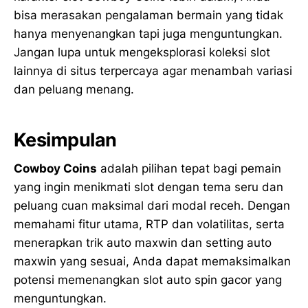
bisa merasakan pengalaman bermain yang tidak
hanya menyenangkan tapi juga menguntungkan.
Jangan lupa untuk mengeksplorasi koleksi slot
lainnya di situs terpercaya agar menambah variasi
dan peluang menang.
Kesimpulan
Cowboy Coins
adalah pilihan tepat bagi pemain
yang ingin menikmati slot dengan tema seru dan
peluang cuan maksimal dari modal receh. Dengan
memahami fitur utama, RTP dan volatilitas, serta
menerapkan trik auto maxwin dan setting auto
maxwin yang sesuai, Anda dapat memaksimalkan
potensi memenangkan slot auto spin gacor yang
menguntungkan.