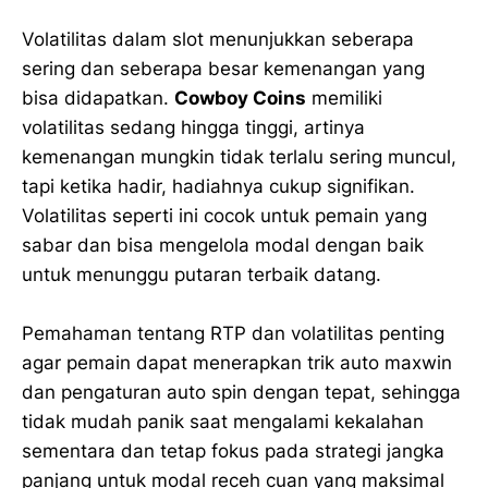
Volatilitas dalam slot menunjukkan seberapa
sering dan seberapa besar kemenangan yang
bisa didapatkan.
Cowboy Coins
memiliki
volatilitas sedang hingga tinggi, artinya
kemenangan mungkin tidak terlalu sering muncul,
tapi ketika hadir, hadiahnya cukup signifikan.
Volatilitas seperti ini cocok untuk pemain yang
sabar dan bisa mengelola modal dengan baik
untuk menunggu putaran terbaik datang.
Pemahaman tentang RTP dan volatilitas penting
agar pemain dapat menerapkan trik auto maxwin
dan pengaturan auto spin dengan tepat, sehingga
tidak mudah panik saat mengalami kekalahan
sementara dan tetap fokus pada strategi jangka
panjang untuk modal receh cuan yang maksimal