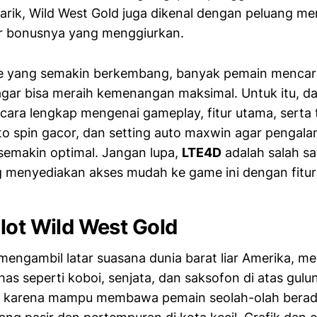
arik, Wild West Gold juga dikenal dengan peluang m
itur bonusnya yang menggiurkan.
ine yang semakin berkembang, banyak pemain mencari
agar bisa meraih kemenangan maksimal. Untuk itu, dal
cara lengkap mengenai gameplay, fitur utama, serta t
to spin gacor, dan setting auto maxwin agar pengal
semakin optimal. Jangan lupa,
LTE4D
adalah salah sa
 menyediakan akses mudah ke game ini dengan fitur
lot Wild West Gold
mengambil latar suasana dunia barat liar Amerika, m
has seperti koboi, senjata, dan saksofon di atas gulu
i karena mampu membawa pemain seolah-olah berada