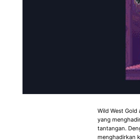
Wild West Gold 
yang menghadir
tantangan. Deng
menghadirkan ke