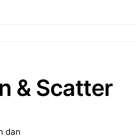
n & Scatter
n dan