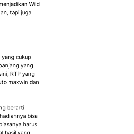
 menjadikan Wild
n, tapi juga
i yang cukup
 panjang yang
sini, RTP yang
auto maxwin dan
ng berarti
 hadiahnya bisa
 biasanya harus
l hasil yang