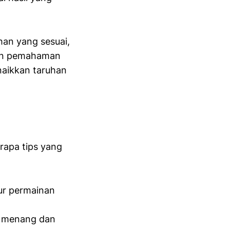
han yang sesuai,
gan pemahaman
naikkan taruhan
erapa tips yang
tur permainan
k menang dan