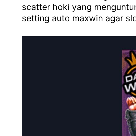
scatter hoki yang menguntun
setting auto maxwin agar slot