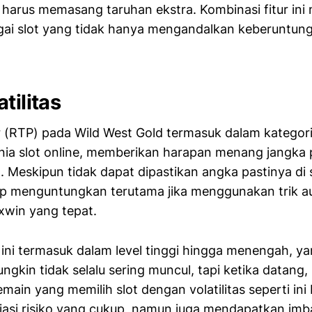
a harus memasang taruhan ekstra. Kombinasi fitur ini
ai slot yang tidak hanya mengandalkan keberuntunga
tilitas
r (RTP) pada Wild West Gold termasuk dalam kategor
unia slot online, memberikan harapan menang jangka
n. Meskipun tidak dapat dipastikan angka pastinya di 
up menguntungkan terutama jika menggunakan trik 
xwin yang tepat.
e ini termasuk dalam level tinggi hingga menengah, ya
kin tidak selalu sering muncul, tapi ketika datang,
main yang memilih slot dengan volatilitas seperti ini
iasi risiko yang cukup, namun juga mendapatkan imba