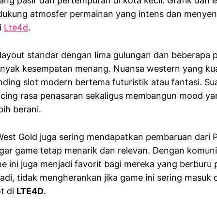
ng pasir dan pertempuran di kota kecil. Grafik dan 
ukung atmosfer permainan yang intens dan menyen
i
Lte4d
.
ki layout standar dengan lima gulungan dan beberapa 
nyak kesempatan menang. Nuansa western yang ku
nding slot modern bertema futuristik atau fantasi. S
cing rasa penasaran sekaligus membangun mood ya
ih berani.
d West Gold juga sering mendapatkan pembaruan dari 
gar game tetap menarik dan relevan. Dengan komun
e ini juga menjadi favorit bagi mereka yang berburu
adi, tidak mengherankan jika game ini sering masuk 
t di
LTE4D
.