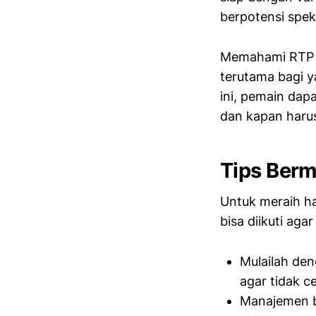
berpotensi spek
Memahami RTP da
terutama bagi 
ini, pemain da
dan kapan harus
Tips Berm
Untuk meraih ha
bisa diikuti aga
Mulailah den
agar tidak c
Manajemen b