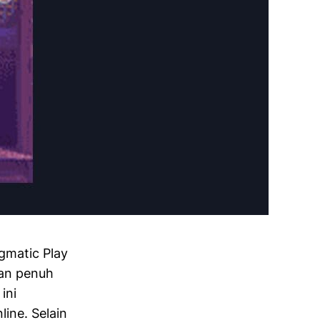
agmatic Play
dan penuh
ini
ine. Selain