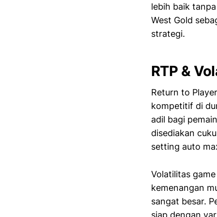
lebih baik tanp
West Gold sebag
strategi.
RTP & Vola
Return to Playe
kompetitif di d
adil bagi pemai
disediakan cuk
setting auto ma
Volatilitas gam
kemenangan mung
sangat besar. Pe
siap dengan var