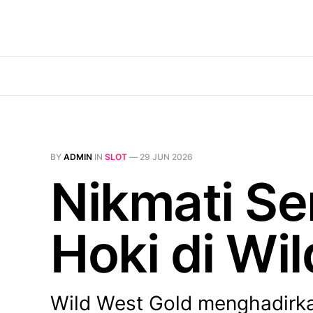
BY
ADMIN
IN
SLOT
—
29 JUN 2026
Nikmati Se
Hoki di Wi
Wild West Gold menghadirkan