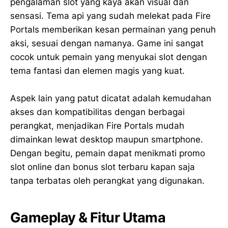
pengalaman slot yang kaya akan visual dan
sensasi. Tema api yang sudah melekat pada Fire
Portals memberikan kesan permainan yang penuh
aksi, sesuai dengan namanya. Game ini sangat
cocok untuk pemain yang menyukai slot dengan
tema fantasi dan elemen magis yang kuat.
Aspek lain yang patut dicatat adalah kemudahan
akses dan kompatibilitas dengan berbagai
perangkat, menjadikan Fire Portals mudah
dimainkan lewat desktop maupun smartphone.
Dengan begitu, pemain dapat menikmati promo
slot online dan bonus slot terbaru kapan saja
tanpa terbatas oleh perangkat yang digunakan.
Gameplay & Fitur Utama