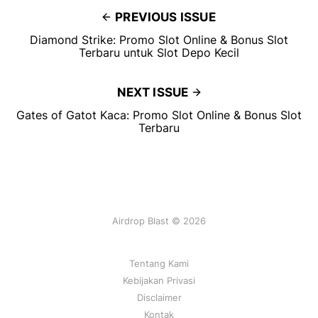
PREVIOUS ISSUE
Diamond Strike: Promo Slot Online & Bonus Slot
Terbaru untuk Slot Depo Kecil
NEXT ISSUE
Gates of Gatot Kaca: Promo Slot Online & Bonus Slot
Terbaru
Airdrop Blast © 2026
Tentang Kami
Kebijakan Privasi
Disclaimer
Kontak