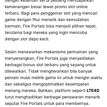
dengan keseruan serta peluang mendapatkan
kemenangan besar lewat promo slot online
terbaru. Bagi para penggemar slot yang mencari
game dengan fitur menarik dan kemudahan
bermain, Fire Portals bisa menjadi pilihan tepat,
terutama bagi mereka yang ingin mencoba
dengan slot depo kecil.
Selain menawarkan mekanisme permainan yang
menyenangkan, Fire Portals juga menyediakan
berbagai bonus slot terbaru yang sayang untuk
dilewatkan. Tidak mengherankan bila banyak
pemain mulai melirik game ini untuk mengisi waktu
dan sekaligus mengoptimalkan kesempatan
menang mereka. Bahkan, platform seperti
LTE4D
turut menghadirkan berbagai penawaran menarik
seputar Fire Portals untuk para membernya.