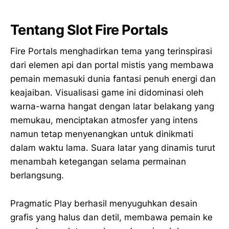
Tentang Slot Fire Portals
Fire Portals menghadirkan tema yang terinspirasi
dari elemen api dan portal mistis yang membawa
pemain memasuki dunia fantasi penuh energi dan
keajaiban. Visualisasi game ini didominasi oleh
warna-warna hangat dengan latar belakang yang
memukau, menciptakan atmosfer yang intens
namun tetap menyenangkan untuk dinikmati
dalam waktu lama. Suara latar yang dinamis turut
menambah ketegangan selama permainan
berlangsung.
Pragmatic Play berhasil menyuguhkan desain
grafis yang halus dan detil, membawa pemain ke