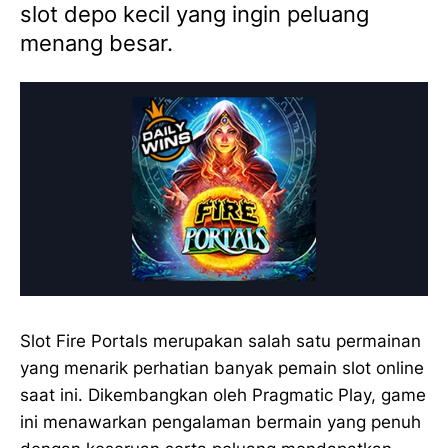
slot depo kecil yang ingin peluang
menang besar.
Slot Fire Portals merupakan salah satu permainan
yang menarik perhatian banyak pemain slot online
saat ini. Dikembangkan oleh Pragmatic Play, game
ini menawarkan pengalaman bermain yang penuh