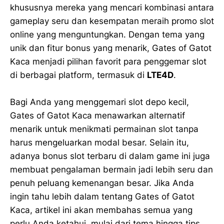
khususnya mereka yang mencari kombinasi antara
gameplay seru dan kesempatan meraih promo slot
online yang menguntungkan. Dengan tema yang
unik dan fitur bonus yang menarik, Gates of Gatot
Kaca menjadi pilihan favorit para penggemar slot
di berbagai platform, termasuk di
LTE4D
.
Bagi Anda yang menggemari slot depo kecil,
Gates of Gatot Kaca menawarkan alternatif
menarik untuk menikmati permainan slot tanpa
harus mengeluarkan modal besar. Selain itu,
adanya bonus slot terbaru di dalam game ini juga
membuat pengalaman bermain jadi lebih seru dan
penuh peluang kemenangan besar. Jika Anda
ingin tahu lebih dalam tentang Gates of Gatot
Kaca, artikel ini akan membahas semua yang
perlu Anda ketahui, mulai dari tema hingga tips