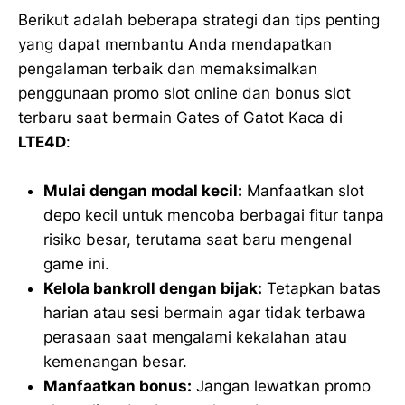
Berikut adalah beberapa strategi dan tips penting
yang dapat membantu Anda mendapatkan
pengalaman terbaik dan memaksimalkan
penggunaan promo slot online dan bonus slot
terbaru saat bermain Gates of Gatot Kaca di
LTE4D
:
Mulai dengan modal kecil:
Manfaatkan slot
depo kecil untuk mencoba berbagai fitur tanpa
risiko besar, terutama saat baru mengenal
game ini.
Kelola bankroll dengan bijak:
Tetapkan batas
harian atau sesi bermain agar tidak terbawa
perasaan saat mengalami kekalahan atau
kemenangan besar.
Manfaatkan bonus:
Jangan lewatkan promo