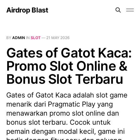
Airdrop Blast
BY
ADMIN
IN
SLOT
—
21 MAY 2026
Gates of Gatot Kaca:
Promo Slot Online &
Bonus Slot Terbaru
Gates of Gatot Kaca adalah slot game
menarik dari Pragmatic Play yang
menawarkan promo slot online dan
bonus slot terbaru. Cocok untuk
pemain dengan modal kecil, game ini