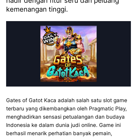
hadir dengan fitur seru dan peluang
kemenangan tinggi.
Gates of Gatot Kaca adalah salah satu slot game
terbaru yang dikembangkan oleh Pragmatic Play,
menghadirkan sensasi petualangan dan budaya
Indonesia ke dalam dunia judi online. Game ini
berhasil menarik perhatian banyak pemain,