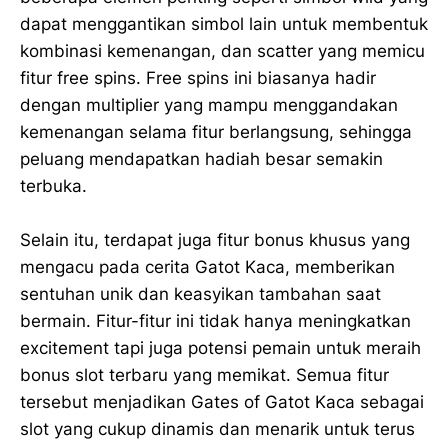
dapat menggantikan simbol lain untuk membentuk
kombinasi kemenangan, dan scatter yang memicu
fitur free spins. Free spins ini biasanya hadir
dengan multiplier yang mampu menggandakan
kemenangan selama fitur berlangsung, sehingga
peluang mendapatkan hadiah besar semakin
terbuka.
Selain itu, terdapat juga fitur bonus khusus yang
mengacu pada cerita Gatot Kaca, memberikan
sentuhan unik dan keasyikan tambahan saat
bermain. Fitur-fitur ini tidak hanya meningkatkan
excitement tapi juga potensi pemain untuk meraih
bonus slot terbaru yang memikat. Semua fitur
tersebut menjadikan Gates of Gatot Kaca sebagai
slot yang cukup dinamis dan menarik untuk terus