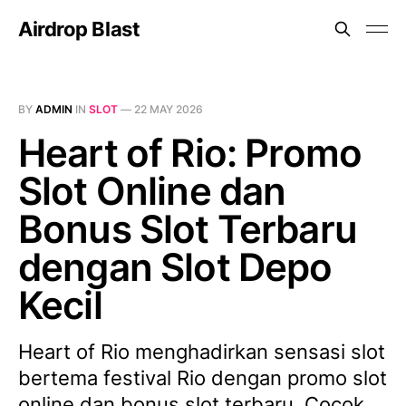
Airdrop Blast
BY
ADMIN
IN
SLOT
—
22 MAY 2026
Heart of Rio: Promo
Slot Online dan
Bonus Slot Terbaru
dengan Slot Depo
Kecil
Heart of Rio menghadirkan sensasi slot
bertema festival Rio dengan promo slot
online dan bonus slot terbaru. Cocok