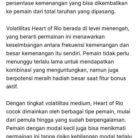
persentase kemenangan yang bisa dikembalikan
ke pemain dari total taruhan yang dipasang.
Volatilitas Heart of Rio berada di level menengah,
yang berarti permainan ini menawarkan
keseimbangan antara frekuensi kemenangan dan
besar kemenangan itu sendiri. Pemain tidak perlu
menunggu terlalu lama untuk mendapatkan
kombinasi yang menguntungkan, namun juga
berpotensi meraih hadiah besar saat fitur bonus
aktif.
Dengan tingkat volatilitas medium, Heart of Rio
cocok dimainkan oleh berbagai tipe pemain, mulai
dari pemula hingga yang sudah berpengalaman.
Pemain dengan modal kecil juga bisa menikmati
permainan ini tanpa risiko kehilangan modal terlalu