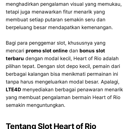
menghadirkan pengalaman visual yang memukau,
tetapi juga menawarkan fitur menarik yang
membuat setiap putaran semakin seru dan
berpeluang besar mendapatkan kemenangan.
Bagi para penggemar slot, khususnya yang
mencari
promo slot online
dan
bonus slot
terbaru
dengan modal kecil, Heart of Rio adalah
pilihan tepat. Dengan slot depo kecil, pemain dari
berbagai kalangan bisa menikmati permainan ini
tanpa harus mengeluarkan modal besar. Apalagi,
LTE4D
menyediakan berbagai penawaran menarik
yang membuat pengalaman bermain Heart of Rio
semakin menguntungkan.
Tentang Slot Heart of Rio