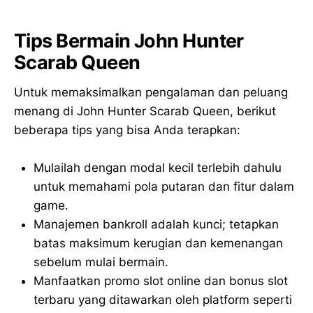
Tips Bermain John Hunter
Scarab Queen
Untuk memaksimalkan pengalaman dan peluang
menang di John Hunter Scarab Queen, berikut
beberapa tips yang bisa Anda terapkan:
Mulailah dengan modal kecil terlebih dahulu
untuk memahami pola putaran dan fitur dalam
game.
Manajemen bankroll adalah kunci; tetapkan
batas maksimum kerugian dan kemenangan
sebelum mulai bermain.
Manfaatkan promo slot online dan bonus slot
terbaru yang ditawarkan oleh platform seperti