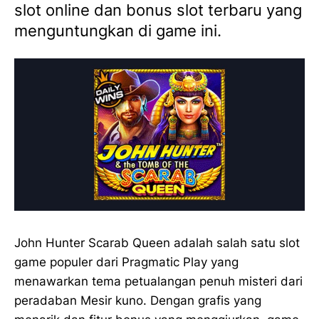
slot online dan bonus slot terbaru yang
menguntungkan di game ini.
John Hunter Scarab Queen adalah salah satu slot
game populer dari Pragmatic Play yang
menawarkan tema petualangan penuh misteri dari
peradaban Mesir kuno. Dengan grafis yang