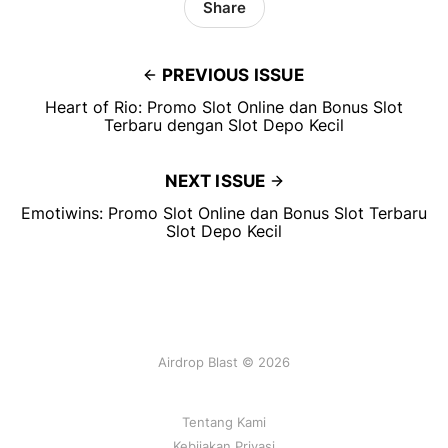
Share
PREVIOUS ISSUE
Heart of Rio: Promo Slot Online dan Bonus Slot
Terbaru dengan Slot Depo Kecil
NEXT ISSUE
Emotiwins: Promo Slot Online dan Bonus Slot Terbaru
Slot Depo Kecil
Airdrop Blast © 2026
Tentang Kami
Kebijakan Privasi