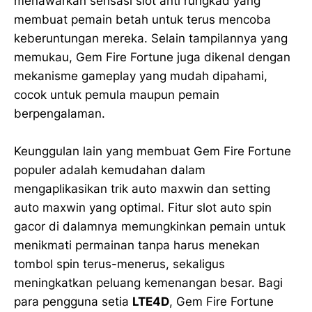
menawarkan sensasi slot anti rungkad yang
membuat pemain betah untuk terus mencoba
keberuntungan mereka. Selain tampilannya yang
memukau, Gem Fire Fortune juga dikenal dengan
mekanisme gameplay yang mudah dipahami,
cocok untuk pemula maupun pemain
berpengalaman.
Keunggulan lain yang membuat Gem Fire Fortune
populer adalah kemudahan dalam
mengaplikasikan trik auto maxwin dan setting
auto maxwin yang optimal. Fitur slot auto spin
gacor di dalamnya memungkinkan pemain untuk
menikmati permainan tanpa harus menekan
tombol spin terus-menerus, sekaligus
meningkatkan peluang kemenangan besar. Bagi
para pengguna setia
LTE4D
, Gem Fire Fortune