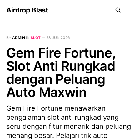
Airdrop Blast
BY
ADMIN
IN
SLOT
—
28 JUN 2026
Gem Fire Fortune,
Slot Anti Rungkad
dengan Peluang
Auto Maxwin
Gem Fire Fortune menawarkan
pengalaman slot anti rungkad yang
seru dengan fitur menarik dan peluang
menang besar. Pelajari trik auto