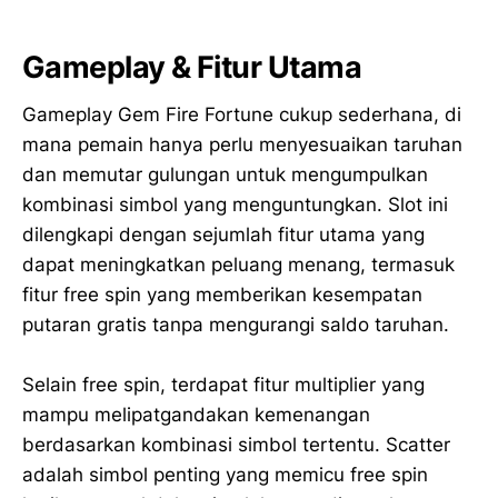
Gameplay & Fitur Utama
Gameplay Gem Fire Fortune cukup sederhana, di
mana pemain hanya perlu menyesuaikan taruhan
dan memutar gulungan untuk mengumpulkan
kombinasi simbol yang menguntungkan. Slot ini
dilengkapi dengan sejumlah fitur utama yang
dapat meningkatkan peluang menang, termasuk
fitur free spin yang memberikan kesempatan
putaran gratis tanpa mengurangi saldo taruhan.
Selain free spin, terdapat fitur multiplier yang
mampu melipatgandakan kemenangan
berdasarkan kombinasi simbol tertentu. Scatter
adalah simbol penting yang memicu free spin