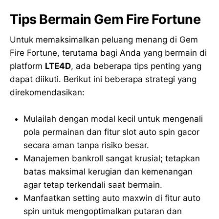
Tips Bermain Gem Fire Fortune
Untuk memaksimalkan peluang menang di Gem
Fire Fortune, terutama bagi Anda yang bermain di
platform
LTE4D
, ada beberapa tips penting yang
dapat diikuti. Berikut ini beberapa strategi yang
direkomendasikan:
Mulailah dengan modal kecil untuk mengenali
pola permainan dan fitur slot auto spin gacor
secara aman tanpa risiko besar.
Manajemen bankroll sangat krusial; tetapkan
batas maksimal kerugian dan kemenangan
agar tetap terkendali saat bermain.
Manfaatkan setting auto maxwin di fitur auto
spin untuk mengoptimalkan putaran dan