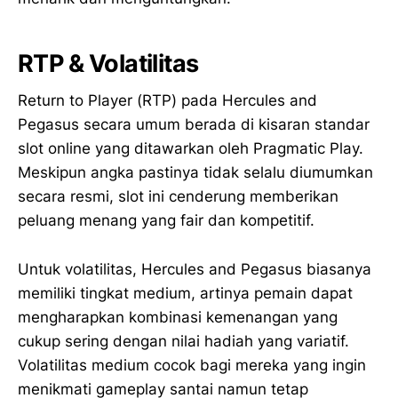
RTP & Volatilitas
Return to Player (RTP) pada Hercules and
Pegasus secara umum berada di kisaran standar
slot online yang ditawarkan oleh Pragmatic Play.
Meskipun angka pastinya tidak selalu diumumkan
secara resmi, slot ini cenderung memberikan
peluang menang yang fair dan kompetitif.
Untuk volatilitas, Hercules and Pegasus biasanya
memiliki tingkat medium, artinya pemain dapat
mengharapkan kombinasi kemenangan yang
cukup sering dengan nilai hadiah yang variatif.
Volatilitas medium cocok bagi mereka yang ingin
menikmati gameplay santai namun tetap