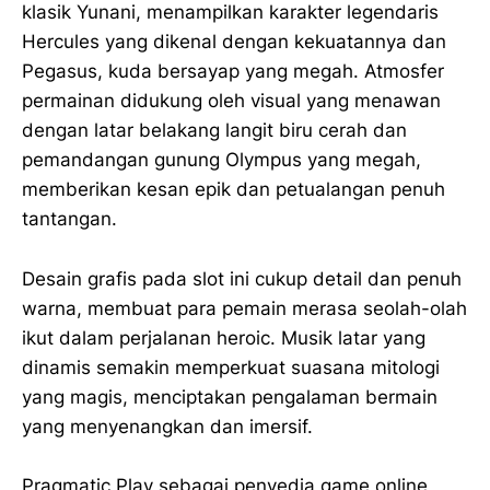
klasik Yunani, menampilkan karakter legendaris
Hercules yang dikenal dengan kekuatannya dan
Pegasus, kuda bersayap yang megah. Atmosfer
permainan didukung oleh visual yang menawan
dengan latar belakang langit biru cerah dan
pemandangan gunung Olympus yang megah,
memberikan kesan epik dan petualangan penuh
tantangan.
Desain grafis pada slot ini cukup detail dan penuh
warna, membuat para pemain merasa seolah-olah
ikut dalam perjalanan heroic. Musik latar yang
dinamis semakin memperkuat suasana mitologi
yang magis, menciptakan pengalaman bermain
yang menyenangkan dan imersif.
Pragmatic Play sebagai penyedia game online