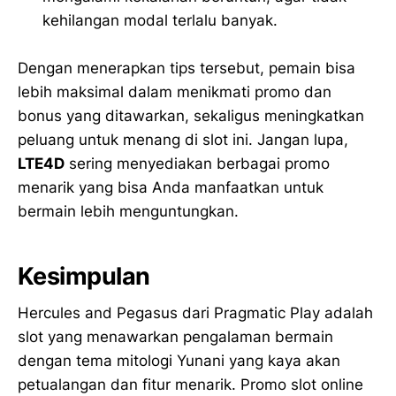
kehilangan modal terlalu banyak.
Dengan menerapkan tips tersebut, pemain bisa
lebih maksimal dalam menikmati promo dan
bonus yang ditawarkan, sekaligus meningkatkan
peluang untuk menang di slot ini. Jangan lupa,
LTE4D
sering menyediakan berbagai promo
menarik yang bisa Anda manfaatkan untuk
bermain lebih menguntungkan.
Kesimpulan
Hercules and Pegasus dari Pragmatic Play adalah
slot yang menawarkan pengalaman bermain
dengan tema mitologi Yunani yang kaya akan
petualangan dan fitur menarik. Promo slot online