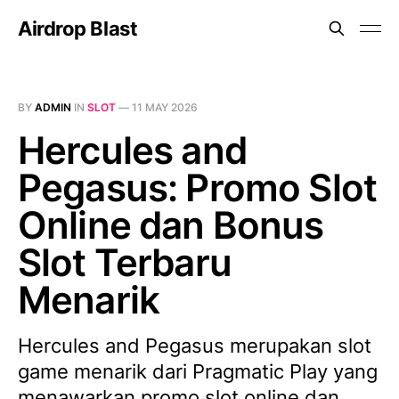
Airdrop Blast
BY
ADMIN
IN
SLOT
—
11 MAY 2026
Hercules and
Pegasus: Promo Slot
Online dan Bonus
Slot Terbaru
Menarik
Hercules and Pegasus merupakan slot
game menarik dari Pragmatic Play yang
menawarkan promo slot online dan