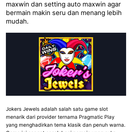
maxwin dan setting auto maxwin agar
bermain makin seru dan menang lebih
mudah.
Jokers Jewels adalah salah satu game slot
menarik dari provider ternama Pragmatic Play
yang menghadirkan tema klasik dan penuh warna.