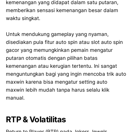
kemenangan yang didapat dalam satu putaran,
memberikan sensasi kemenangan besar dalam
waktu singkat.
Untuk mendukung gameplay yang nyaman,
disediakan pula fitur auto spin atau slot auto spin
gacor yang memungkinkan pemain mengatur
putaran otomatis dengan pilihan batas
kemenangan atau kerugian tertentu. Ini sangat
menguntungkan bagi yang ingin mencoba trik auto
maxwin karena bisa mengatur setting auto
maxwin lebih mudah tanpa harus selalu klik
manual.
RTP & Volatilitas
Return to Player (RTP) pada Jokers Jewels