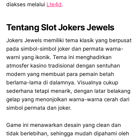
diakses melalui
Lte4d
.
Tentang Slot Jokers Jewels
Jokers Jewels memiliki tema klasik yang berpusat
pada simbol-simbol joker dan permata warna-
warni yang ikonik. Tema ini menghadirkan
atmosfer kasino tradisional dengan sentuhan
modern yang membuat para pemain betah
berlama-lama di dalamnya. Visualnya cukup
sederhana tetapi menarik, dengan latar belakang
gelap yang menonjolkan warna-warna cerah dari
simbol permata dan joker.
Game ini menawarkan desain yang clean dan
tidak berlebihan, sehingga mudah dipahami oleh