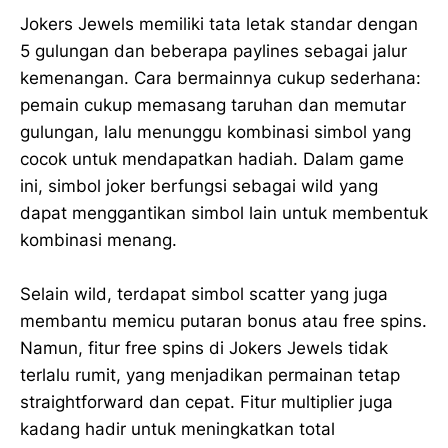
Jokers Jewels memiliki tata letak standar dengan
5 gulungan dan beberapa paylines sebagai jalur
kemenangan. Cara bermainnya cukup sederhana:
pemain cukup memasang taruhan dan memutar
gulungan, lalu menunggu kombinasi simbol yang
cocok untuk mendapatkan hadiah. Dalam game
ini, simbol joker berfungsi sebagai wild yang
dapat menggantikan simbol lain untuk membentuk
kombinasi menang.
Selain wild, terdapat simbol scatter yang juga
membantu memicu putaran bonus atau free spins.
Namun, fitur free spins di Jokers Jewels tidak
terlalu rumit, yang menjadikan permainan tetap
straightforward dan cepat. Fitur multiplier juga
kadang hadir untuk meningkatkan total