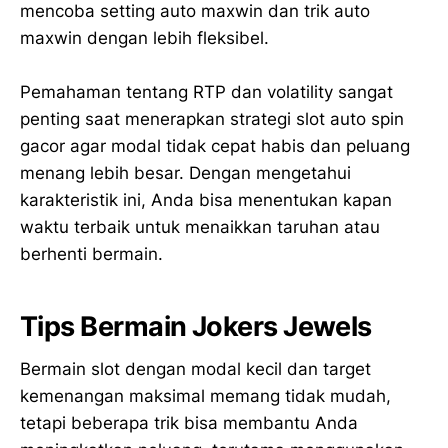
mencoba setting auto maxwin dan trik auto
maxwin dengan lebih fleksibel.
Pemahaman tentang RTP dan volatility sangat
penting saat menerapkan strategi slot auto spin
gacor agar modal tidak cepat habis dan peluang
menang lebih besar. Dengan mengetahui
karakteristik ini, Anda bisa menentukan kapan
waktu terbaik untuk menaikkan taruhan atau
berhenti bermain.
Tips Bermain Jokers Jewels
Bermain slot dengan modal kecil dan target
kemenangan maksimal memang tidak mudah,
tetapi beberapa trik bisa membantu Anda