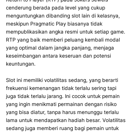
cenderung berada pada level yang cukup
menguntungkan dibanding slot lain di kelasnya,
meskipun Pragmatic Play biasanya tidak
mempublikasikan angka resmi untuk setiap game.
RTP yang baik memberi peluang kembali modal
yang optimal dalam jangka panjang, menjaga
keseimbangan antara keseruan dan potensi
keuntungan.
Slot ini memiliki volatilitas sedang, yang berarti
frekuensi kemenangan tidak terlalu sering tapi
juga tidak terlalu jarang. Ini cocok untuk pemain
yang ingin menikmati permainan dengan risiko
yang bisa diatur, tanpa harus menunggu terlalu
lama untuk mendapatkan hadiah besar. Volatilitas
sedang juga memberi ruang bagi pemain untuk