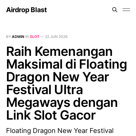
Airdrop Blast
BY
ADMIN
IN
SLOT
—
22 JUN 2026
Raih Kemenangan
Maksimal di Floating
Dragon New Year
Festival Ultra
Megaways dengan
Link Slot Gacor
Floating Dragon New Year Festival