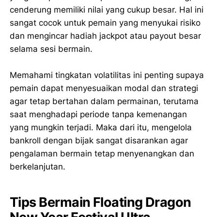
cenderung memiliki nilai yang cukup besar. Hal ini
sangat cocok untuk pemain yang menyukai risiko
dan mengincar hadiah jackpot atau payout besar
selama sesi bermain.
Memahami tingkatan volatilitas ini penting supaya
pemain dapat menyesuaikan modal dan strategi
agar tetap bertahan dalam permainan, terutama
saat menghadapi periode tanpa kemenangan
yang mungkin terjadi. Maka dari itu, mengelola
bankroll dengan bijak sangat disarankan agar
pengalaman bermain tetap menyenangkan dan
berkelanjutan.
Tips Bermain Floating Dragon