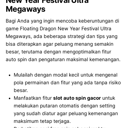
New Year Festival Ultra
Megaways
Bagi Anda yang ingin mencoba keberuntungan di
game Floating Dragon New Year Festival Ultra
Megaways, ada beberapa strategi dan tips yang
bisa diterapkan agar peluang menang semakin
besar, terutama dengan mengoptimalkan fitur
auto spin dan pengaturan maksimal kemenangan.
Mulailah dengan modal kecil untuk mengenal
pola permainan dan fitur yang ada tanpa risiko
besar.
Manfaatkan fitur
slot auto spin gacor
untuk
melakukan putaran otomatis dengan setting
yang sudah diatur agar peluang kemenangan
maksimum tetap terjaga.