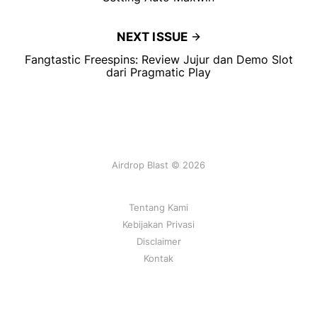
NEXT ISSUE
Fangtastic Freespins: Review Jujur dan Demo Slot
dari Pragmatic Play
Airdrop Blast © 2026
Tentang Kami
Kebijakan Privasi
Disclaimer
Kontak