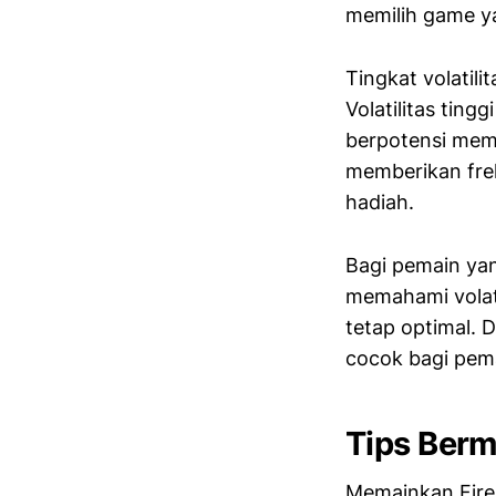
memilih game y
Tingkat volatil
Volatilitas ting
berpotensi memb
memberikan fre
hadiah.
Bagi pemain yan
memahami volati
tetap optimal. 
cocok bagi pema
Tips Berm
Memainkan Fire