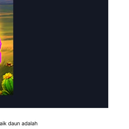
naik daun adalah