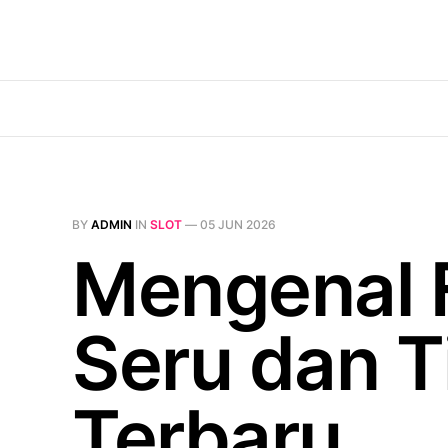
BY
ADMIN
IN
SLOT
—
05 JUN 2026
Mengenal F
Seru dan Ti
Terbaru