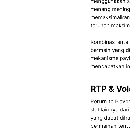
menggunakan sl
menang meningk
memaksimalkan 
taruhan maksim
Kombinasi antar
bermain yang d
mekanisme payl
mendapatkan ke
RTP & Vola
Return to Playe
slot lainnya da
yang dapat diha
permainan tent