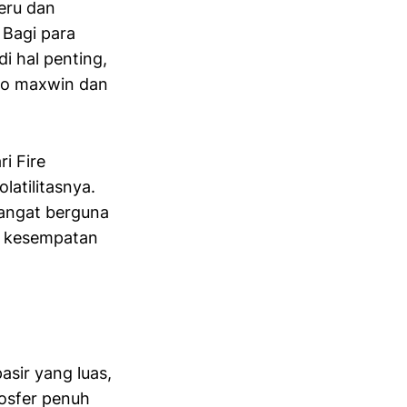
eru dan
 Bagi para
i hal penting,
uto maxwin dan
i Fire
latilitasnya.
sangat berguna
n kesempatan
sir yang luas,
osfer penuh