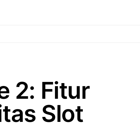
2: Fitur
itas Slot