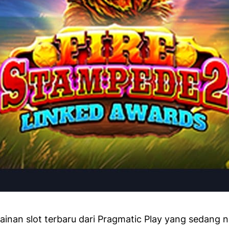
ainan slot terbaru dari Pragmatic Play yang sedang 