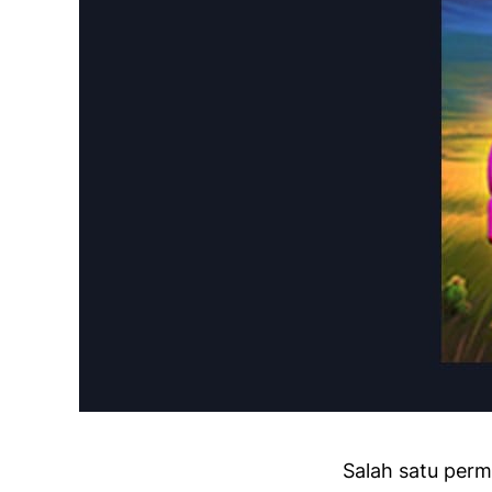
Salah satu perm