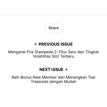
Share
PREVIOUS ISSUE
Mengenal Fire Stampede 2: Fitur Seru dan Tingkat
Volatilitas Slot Terbaru
NEXT ISSUE
Raih Bonus New Member dan Menangkan Tsar
Treasures dengan Mudah