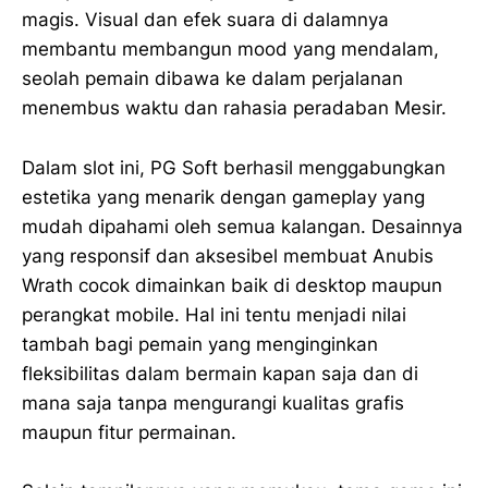
magis. Visual dan efek suara di dalamnya
membantu membangun mood yang mendalam,
seolah pemain dibawa ke dalam perjalanan
menembus waktu dan rahasia peradaban Mesir.
Dalam slot ini, PG Soft berhasil menggabungkan
estetika yang menarik dengan gameplay yang
mudah dipahami oleh semua kalangan. Desainnya
yang responsif dan aksesibel membuat Anubis
Wrath cocok dimainkan baik di desktop maupun
perangkat mobile. Hal ini tentu menjadi nilai
tambah bagi pemain yang menginginkan
fleksibilitas dalam bermain kapan saja dan di
mana saja tanpa mengurangi kualitas grafis
maupun fitur permainan.