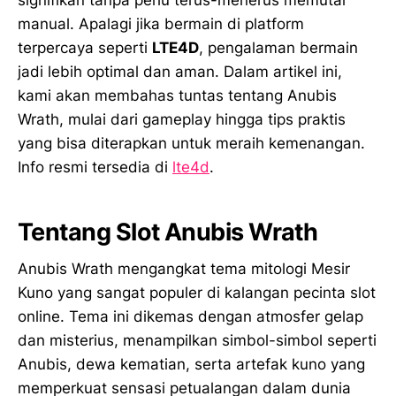
signifikan tanpa perlu terus-menerus memutar
manual. Apalagi jika bermain di platform
terpercaya seperti
LTE4D
, pengalaman bermain
jadi lebih optimal dan aman. Dalam artikel ini,
kami akan membahas tuntas tentang Anubis
Wrath, mulai dari gameplay hingga tips praktis
yang bisa diterapkan untuk meraih kemenangan.
Info resmi tersedia di
lte4d
.
Tentang Slot Anubis Wrath
Anubis Wrath mengangkat tema mitologi Mesir
Kuno yang sangat populer di kalangan pecinta slot
online. Tema ini dikemas dengan atmosfer gelap
dan misterius, menampilkan simbol-simbol seperti
Anubis, dewa kematian, serta artefak kuno yang
memperkuat sensasi petualangan dalam dunia