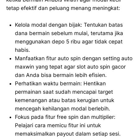
tetap efektif dan peluang menang meningkat:
Kelola modal dengan bijak: Tentukan batas
dana bermain sebelum mulai, terutama jika
menggunakan depo 5 ribu agar tidak cepat
habis.
Manfaatkan fitur auto spin dengan setting auto
maxwin yang tepat agar slot auto spin gacor
dan Anda bisa bermain lebih efisien.
Perhatikan waktu bermain: Hentikan
permainan saat sudah mencapai target
kemenangan atau batas kerugian untuk
mencegah kehilangan modal berlebih.
Fokus pada fitur free spin dan multiplier:
Pelajari cara memicu fitur ini untuk
memaksimalkan payout dalam setiap sesi.