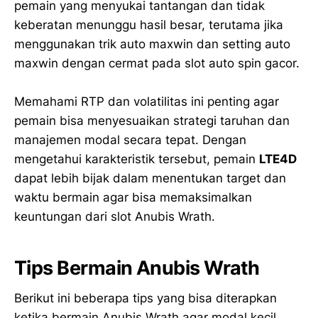
pemain yang menyukai tantangan dan tidak
keberatan menunggu hasil besar, terutama jika
menggunakan trik auto maxwin dan setting auto
maxwin dengan cermat pada slot auto spin gacor.
Memahami RTP dan volatilitas ini penting agar
pemain bisa menyesuaikan strategi taruhan dan
manajemen modal secara tepat. Dengan
mengetahui karakteristik tersebut, pemain
LTE4D
dapat lebih bijak dalam menentukan target dan
waktu bermain agar bisa memaksimalkan
keuntungan dari slot Anubis Wrath.
Tips Bermain Anubis Wrath
Berikut ini beberapa tips yang bisa diterapkan
ketika bermain Anubis Wrath agar modal kecil