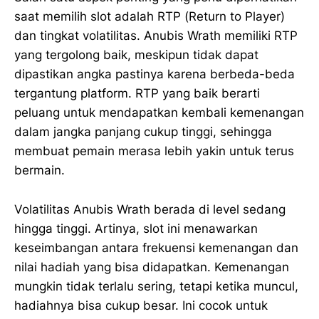
saat memilih slot adalah RTP (Return to Player)
dan tingkat volatilitas. Anubis Wrath memiliki RTP
yang tergolong baik, meskipun tidak dapat
dipastikan angka pastinya karena berbeda-beda
tergantung platform. RTP yang baik berarti
peluang untuk mendapatkan kembali kemenangan
dalam jangka panjang cukup tinggi, sehingga
membuat pemain merasa lebih yakin untuk terus
bermain.
Volatilitas Anubis Wrath berada di level sedang
hingga tinggi. Artinya, slot ini menawarkan
keseimbangan antara frekuensi kemenangan dan
nilai hadiah yang bisa didapatkan. Kemenangan
mungkin tidak terlalu sering, tetapi ketika muncul,
hadiahnya bisa cukup besar. Ini cocok untuk