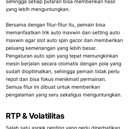
sehingga setiap putaran bisa memberikan hasil
yang lebih menguntungkan.
Bersama dengan fitur-fitur itu, pemain bisa
memanfaatkan trik auto maxwin dan setting auto
maxwin agar slot auto spin gacor dan memberikan
peluang kemenangan yang lebih besar.
Pengaturan auto spin yang tepat memungkinkan
mesin berjalan secara otomatis dengan pola yang
sudah dioptimalkan, sehingga pemain tidak perlu
repot dan bisa fokus menikmati permainan.
Semua fitur ini dibuat untuk memberikan
pengalaman yang seru sekaligus menguntungkan.
RTP & Volatilitas
Salah satu aspek penting yang perlu diperhatikan