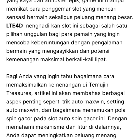
yang kaya dan atmosfer epik, game ini mampu
memikat para penggemar slot yang mencari
sensasi bermain sekaligus peluang menang besar.
LTE4D
menghadirkan slot ini sebagai salah satu
pilihan unggulan bagi para pemain yang ingin
mencoba keberuntungan dengan pengalaman
bermain yang mengasyikkan dan potensi
kemenangan maksimal berkali-kali lipat.
Bagi Anda yang ingin tahu bagaimana cara
memaksimalkan kemenangan di Temujin
Treasures, artikel ini akan membahas berbagai
aspek penting seperti trik auto maxwin, setting
auto maxwin, dan bagaimana menemukan pola
spin gacor pada slot auto spin gacor ini. Dengan
memahami mekanisme dan fitur di dalamnya,
Anda dapat meningkatkan peluang menang