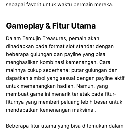
sebagai favorit untuk waktu bermain mereka.
Gameplay & Fitur Utama
Dalam Temujin Treasures, pemain akan
dihadapkan pada format slot standar dengan
beberapa gulungan dan payline yang bisa
menghasilkan kombinasi kemenangan. Cara
mainnya cukup sederhana: putar gulungan dan
dapatkan simbol yang sesuai dengan payline aktif
untuk memenangkan hadiah. Namun, yang
membuat game ini menarik terletak pada fitur-
fiturnya yang memberi peluang lebih besar untuk
mendapatkan kemenangan maksimal.
Beberapa fitur utama yang bisa ditemukan dalam