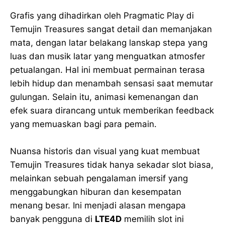
Grafis yang dihadirkan oleh Pragmatic Play di
Temujin Treasures sangat detail dan memanjakan
mata, dengan latar belakang lanskap stepa yang
luas dan musik latar yang menguatkan atmosfer
petualangan. Hal ini membuat permainan terasa
lebih hidup dan menambah sensasi saat memutar
gulungan. Selain itu, animasi kemenangan dan
efek suara dirancang untuk memberikan feedback
yang memuaskan bagi para pemain.
Nuansa historis dan visual yang kuat membuat
Temujin Treasures tidak hanya sekadar slot biasa,
melainkan sebuah pengalaman imersif yang
menggabungkan hiburan dan kesempatan
menang besar. Ini menjadi alasan mengapa
banyak pengguna di
LTE4D
memilih slot ini