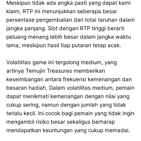
Meskipun tidak ada angka pasti yang dapat kami
klaim, RTP ini menunjukkan seberapa besar
persentase pengembalian dari total taruhan dalam
jangka panjang. Slot dengan RTP tinggi berarti
peluang menang lebih besar dalam jangka waktu
lama, meskipun hasil tiap putaran tetap acak.
Volatilitas game ini tergolong medium, yang
artinya Temujin Treasures memberikan
keseimbangan antara frekuensi kemenangan dan
besaran hadiah. Dalam volatilitas medium, pemain
dapat menikmati kemenangan dengan nilai yang
cukup sering, namun dengan jumlah yang tidak
terlalu kecil. Ini cocok bagi pemain yang tidak ingin
mengambil risiko besar sekaligus berharap
mendapatkan keuntungan yang cukup memadai.