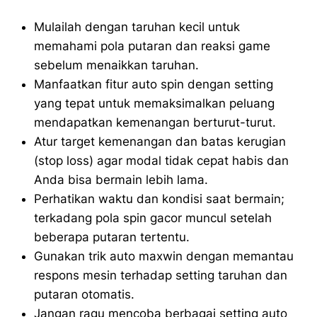
Mulailah dengan taruhan kecil untuk
memahami pola putaran dan reaksi game
sebelum menaikkan taruhan.
Manfaatkan fitur auto spin dengan setting
yang tepat untuk memaksimalkan peluang
mendapatkan kemenangan berturut-turut.
Atur target kemenangan dan batas kerugian
(stop loss) agar modal tidak cepat habis dan
Anda bisa bermain lebih lama.
Perhatikan waktu dan kondisi saat bermain;
terkadang pola spin gacor muncul setelah
beberapa putaran tertentu.
Gunakan trik auto maxwin dengan memantau
respons mesin terhadap setting taruhan dan
putaran otomatis.
Jangan ragu mencoba berbagai setting auto