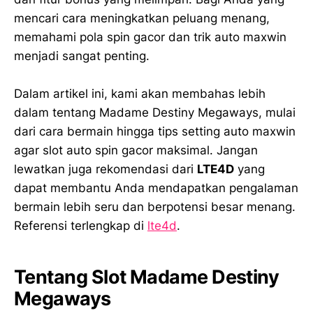
mencari cara meningkatkan peluang menang,
memahami pola spin gacor dan trik auto maxwin
menjadi sangat penting.
Dalam artikel ini, kami akan membahas lebih
dalam tentang Madame Destiny Megaways, mulai
dari cara bermain hingga tips setting auto maxwin
agar slot auto spin gacor maksimal. Jangan
lewatkan juga rekomendasi dari
LTE4D
yang
dapat membantu Anda mendapatkan pengalaman
bermain lebih seru dan berpotensi besar menang.
Referensi terlengkap di
lte4d
.
Tentang Slot Madame Destiny
Megaways