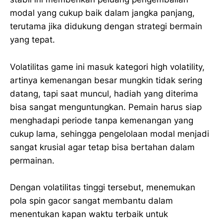
modal yang cukup baik dalam jangka panjang,
terutama jika didukung dengan strategi bermain
yang tepat.
Volatilitas game ini masuk kategori high volatility,
artinya kemenangan besar mungkin tidak sering
datang, tapi saat muncul, hadiah yang diterima
bisa sangat menguntungkan. Pemain harus siap
menghadapi periode tanpa kemenangan yang
cukup lama, sehingga pengelolaan modal menjadi
sangat krusial agar tetap bisa bertahan dalam
permainan.
Dengan volatilitas tinggi tersebut, menemukan
pola spin gacor sangat membantu dalam
menentukan kapan waktu terbaik untuk