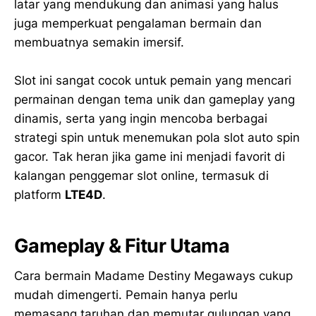
latar yang mendukung dan animasi yang halus
juga memperkuat pengalaman bermain dan
membuatnya semakin imersif.
Slot ini sangat cocok untuk pemain yang mencari
permainan dengan tema unik dan gameplay yang
dinamis, serta yang ingin mencoba berbagai
strategi spin untuk menemukan pola slot auto spin
gacor. Tak heran jika game ini menjadi favorit di
kalangan penggemar slot online, termasuk di
platform
LTE4D
.
Gameplay & Fitur Utama
Cara bermain Madame Destiny Megaways cukup
mudah dimengerti. Pemain hanya perlu
memasang taruhan dan memutar gulungan yang