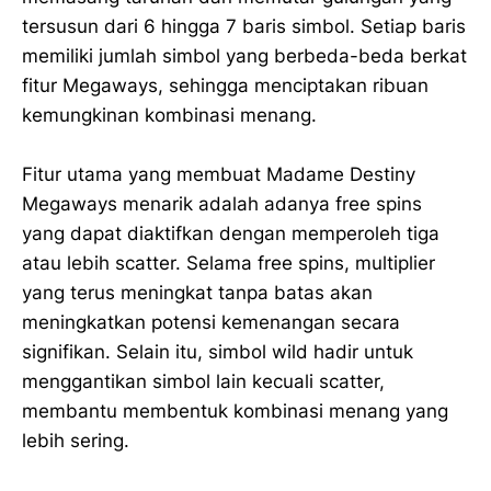
tersusun dari 6 hingga 7 baris simbol. Setiap baris
memiliki jumlah simbol yang berbeda-beda berkat
fitur Megaways, sehingga menciptakan ribuan
kemungkinan kombinasi menang.
Fitur utama yang membuat Madame Destiny
Megaways menarik adalah adanya free spins
yang dapat diaktifkan dengan memperoleh tiga
atau lebih scatter. Selama free spins, multiplier
yang terus meningkat tanpa batas akan
meningkatkan potensi kemenangan secara
signifikan. Selain itu, simbol wild hadir untuk
menggantikan simbol lain kecuali scatter,
membantu membentuk kombinasi menang yang
lebih sering.