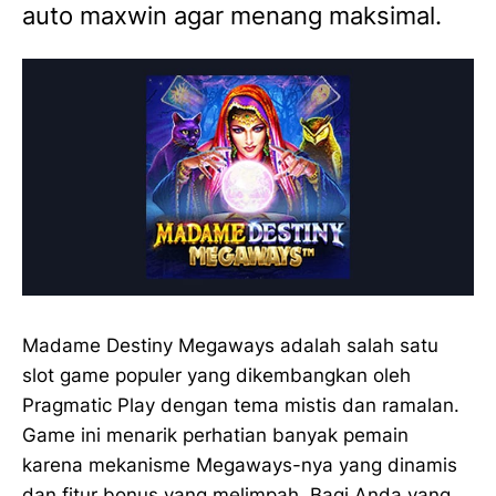
auto maxwin agar menang maksimal.
Madame Destiny Megaways adalah salah satu
slot game populer yang dikembangkan oleh
Pragmatic Play dengan tema mistis dan ramalan.
Game ini menarik perhatian banyak pemain
karena mekanisme Megaways-nya yang dinamis
dan fitur bonus yang melimpah. Bagi Anda yang