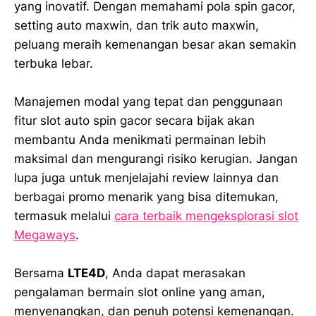
yang inovatif. Dengan memahami pola spin gacor,
setting auto maxwin, dan trik auto maxwin,
peluang meraih kemenangan besar akan semakin
terbuka lebar.
Manajemen modal yang tepat dan penggunaan
fitur slot auto spin gacor secara bijak akan
membantu Anda menikmati permainan lebih
maksimal dan mengurangi risiko kerugian. Jangan
lupa juga untuk menjelajahi review lainnya dan
berbagai promo menarik yang bisa ditemukan,
termasuk melalui
cara terbaik mengeksplorasi slot
Megaways
.
Bersama
LTE4D
, Anda dapat merasakan
pengalaman bermain slot online yang aman,
menyenangkan, dan penuh potensi kemenangan.