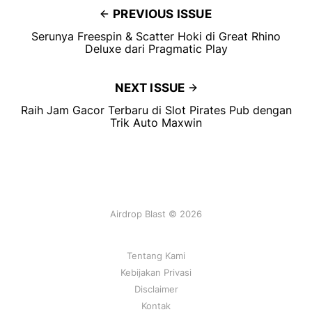
PREVIOUS ISSUE
Serunya Freespin & Scatter Hoki di Great Rhino
Deluxe dari Pragmatic Play
NEXT ISSUE
Raih Jam Gacor Terbaru di Slot Pirates Pub dengan
Trik Auto Maxwin
Airdrop Blast © 2026
Tentang Kami
Kebijakan Privasi
Disclaimer
Kontak