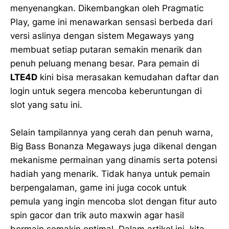
menyenangkan. Dikembangkan oleh Pragmatic
Play, game ini menawarkan sensasi berbeda dari
versi aslinya dengan sistem Megaways yang
membuat setiap putaran semakin menarik dan
penuh peluang menang besar. Para pemain di
LTE4D
kini bisa merasakan kemudahan daftar dan
login untuk segera mencoba keberuntungan di
slot yang satu ini.
Selain tampilannya yang cerah dan penuh warna,
Big Bass Bonanza Megaways juga dikenal dengan
mekanisme permainan yang dinamis serta potensi
hadiah yang menarik. Tidak hanya untuk pemain
berpengalaman, game ini juga cocok untuk
pemula yang ingin mencoba slot dengan fitur auto
spin gacor dan trik auto maxwin agar hasil