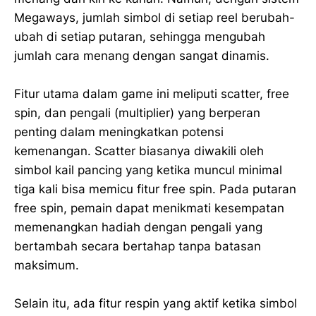
Megaways, jumlah simbol di setiap reel berubah-
ubah di setiap putaran, sehingga mengubah
jumlah cara menang dengan sangat dinamis.
Fitur utama dalam game ini meliputi scatter, free
spin, dan pengali (multiplier) yang berperan
penting dalam meningkatkan potensi
kemenangan. Scatter biasanya diwakili oleh
simbol kail pancing yang ketika muncul minimal
tiga kali bisa memicu fitur free spin. Pada putaran
free spin, pemain dapat menikmati kesempatan
memenangkan hadiah dengan pengali yang
bertambah secara bertahap tanpa batasan
maksimum.
Selain itu, ada fitur respin yang aktif ketika simbol