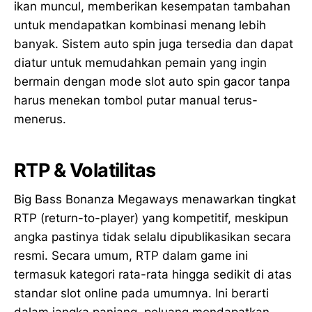
ikan muncul, memberikan kesempatan tambahan
untuk mendapatkan kombinasi menang lebih
banyak. Sistem auto spin juga tersedia dan dapat
diatur untuk memudahkan pemain yang ingin
bermain dengan mode slot auto spin gacor tanpa
harus menekan tombol putar manual terus-
menerus.
RTP & Volatilitas
Big Bass Bonanza Megaways menawarkan tingkat
RTP (return-to-player) yang kompetitif, meskipun
angka pastinya tidak selalu dipublikasikan secara
resmi. Secara umum, RTP dalam game ini
termasuk kategori rata-rata hingga sedikit di atas
standar slot online pada umumnya. Ini berarti