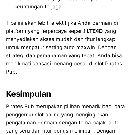
keuntungan terjaga.
Tips ini akan lebih efektif jika Anda bermain di
platform yang terpercaya seperti
LTE4D
yang
menyediakan akses mudah dan fitur lengkap
untuk mengatur setting auto maxwin. Dengan
strategi dan pemahaman yang tepat, Anda bisa
menikmati sensasi menang besar di slot Pirates
Pub.
Kesimpulan
Pirates Pub merupakan pilihan menarik bagi para
penggemar slot online yang menginginkan
pengalaman bermain dengan tema bajak laut
yang seru dan fitur bonus melimpah. Dengan