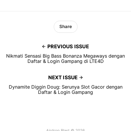
Share
PREVIOUS ISSUE
Nikmati Sensasi Big Bass Bonanza Megaways dengan
Daftar & Login Gampang di LTE4D
NEXT ISSUE
Dynamite Diggin Doug: Serunya Slot Gacor dengan
Daftar & Login Gampang
Airdrop Blast © 2026