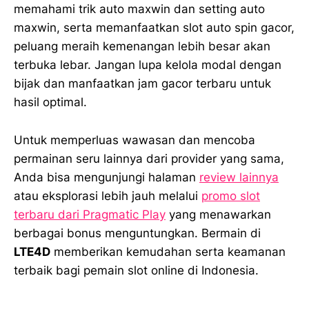
memahami trik auto maxwin dan setting auto
maxwin, serta memanfaatkan slot auto spin gacor,
peluang meraih kemenangan lebih besar akan
terbuka lebar. Jangan lupa kelola modal dengan
bijak dan manfaatkan jam gacor terbaru untuk
hasil optimal.
Untuk memperluas wawasan dan mencoba
permainan seru lainnya dari provider yang sama,
Anda bisa mengunjungi halaman
review lainnya
atau eksplorasi lebih jauh melalui
promo slot
terbaru dari Pragmatic Play
yang menawarkan
berbagai bonus menguntungkan. Bermain di
LTE4D
memberikan kemudahan serta keamanan
terbaik bagi pemain slot online di Indonesia.