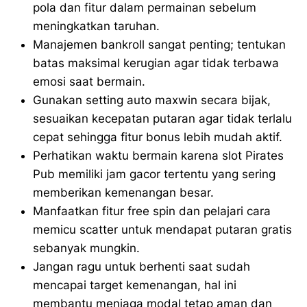
pola dan fitur dalam permainan sebelum
meningkatkan taruhan.
Manajemen bankroll sangat penting; tentukan
batas maksimal kerugian agar tidak terbawa
emosi saat bermain.
Gunakan setting auto maxwin secara bijak,
sesuaikan kecepatan putaran agar tidak terlalu
cepat sehingga fitur bonus lebih mudah aktif.
Perhatikan waktu bermain karena slot Pirates
Pub memiliki jam gacor tertentu yang sering
memberikan kemenangan besar.
Manfaatkan fitur free spin dan pelajari cara
memicu scatter untuk mendapat putaran gratis
sebanyak mungkin.
Jangan ragu untuk berhenti saat sudah
mencapai target kemenangan, hal ini
membantu menjaga modal tetap aman dan