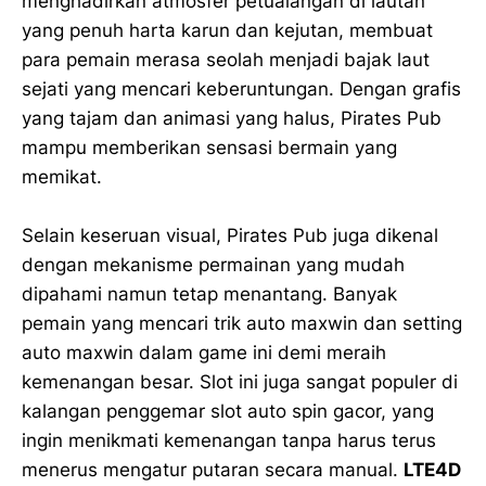
menghadirkan atmosfer petualangan di lautan
yang penuh harta karun dan kejutan, membuat
para pemain merasa seolah menjadi bajak laut
sejati yang mencari keberuntungan. Dengan grafis
yang tajam dan animasi yang halus, Pirates Pub
mampu memberikan sensasi bermain yang
memikat.
Selain keseruan visual, Pirates Pub juga dikenal
dengan mekanisme permainan yang mudah
dipahami namun tetap menantang. Banyak
pemain yang mencari trik auto maxwin dan setting
auto maxwin dalam game ini demi meraih
kemenangan besar. Slot ini juga sangat populer di
kalangan penggemar slot auto spin gacor, yang
ingin menikmati kemenangan tanpa harus terus
menerus mengatur putaran secara manual.
LTE4D