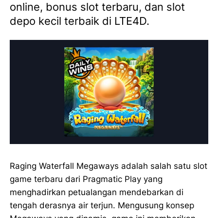
online, bonus slot terbaru, dan slot
depo kecil terbaik di LTE4D.
Raging Waterfall Megaways adalah salah satu slot
game terbaru dari Pragmatic Play yang
menghadirkan petualangan mendebarkan di
tengah derasnya air terjun. Mengusung konsep