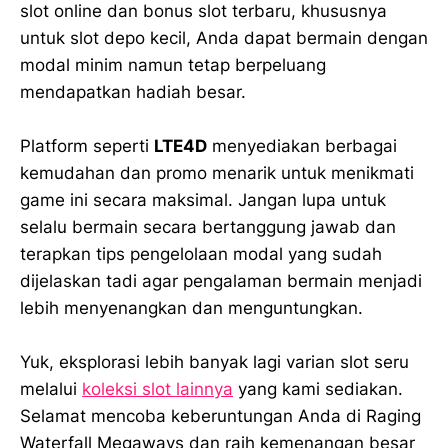
slot online dan bonus slot terbaru, khususnya
untuk slot depo kecil, Anda dapat bermain dengan
modal minim namun tetap berpeluang
mendapatkan hadiah besar.
Platform seperti
LTE4D
menyediakan berbagai
kemudahan dan promo menarik untuk menikmati
game ini secara maksimal. Jangan lupa untuk
selalu bermain secara bertanggung jawab dan
terapkan tips pengelolaan modal yang sudah
dijelaskan tadi agar pengalaman bermain menjadi
lebih menyenangkan dan menguntungkan.
Yuk, eksplorasi lebih banyak lagi varian slot seru
melalui
koleksi slot lainnya
yang kami sediakan.
Selamat mencoba keberuntungan Anda di Raging
Waterfall Megaways dan raih kemenangan besar