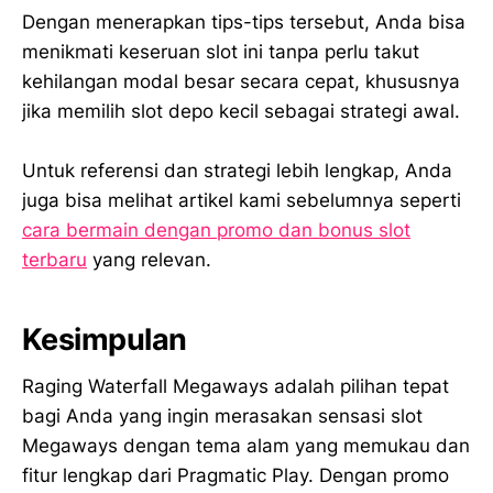
Dengan menerapkan tips-tips tersebut, Anda bisa
menikmati keseruan slot ini tanpa perlu takut
kehilangan modal besar secara cepat, khususnya
jika memilih slot depo kecil sebagai strategi awal.
Untuk referensi dan strategi lebih lengkap, Anda
juga bisa melihat artikel kami sebelumnya seperti
cara bermain dengan promo dan bonus slot
terbaru
yang relevan.
Kesimpulan
Raging Waterfall Megaways adalah pilihan tepat
bagi Anda yang ingin merasakan sensasi slot
Megaways dengan tema alam yang memukau dan
fitur lengkap dari Pragmatic Play. Dengan promo