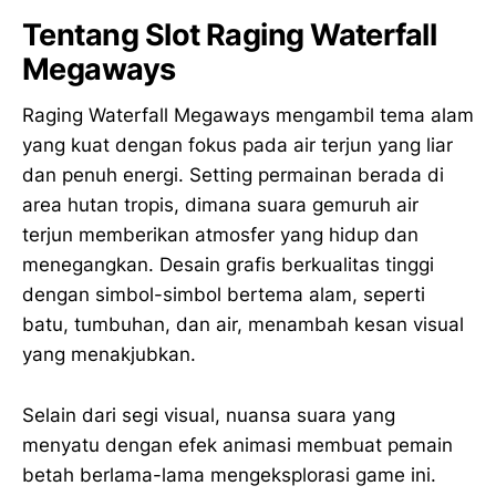
Tentang Slot Raging Waterfall
Megaways
Raging Waterfall Megaways mengambil tema alam
yang kuat dengan fokus pada air terjun yang liar
dan penuh energi. Setting permainan berada di
area hutan tropis, dimana suara gemuruh air
terjun memberikan atmosfer yang hidup dan
menegangkan. Desain grafis berkualitas tinggi
dengan simbol-simbol bertema alam, seperti
batu, tumbuhan, dan air, menambah kesan visual
yang menakjubkan.
Selain dari segi visual, nuansa suara yang
menyatu dengan efek animasi membuat pemain
betah berlama-lama mengeksplorasi game ini.