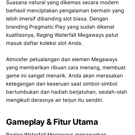
Suasana natural yang dikemas secara modern
berhasil menciptakan pengalaman bermain yang
lebih imersif dibanding slot biasa. Dengan
branding Pragmatic Play yang sudah dikenal
kualitasnya, Raging Waterfall Megaways patut
masuk daftar koleksi slot Anda.
Atmosfer petualangan dan elemen Megaways
yang memberikan ribuan cara menang, membuat
game ini sangat menarik. Anda akan merasakan
ketegangan dan keseruan saat simbol-simbol
bertumbukan dan hadiah berjatuhan, seolah-olah
mengikuti derasnya air terjun itu sendiri.
Gameplay & Fitur Utama
Raging Waterfall Megaways menawarkan