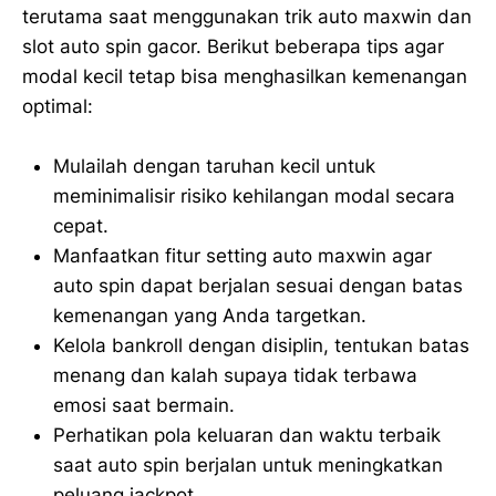
terutama saat menggunakan trik auto maxwin dan
slot auto spin gacor. Berikut beberapa tips agar
modal kecil tetap bisa menghasilkan kemenangan
optimal:
Mulailah dengan taruhan kecil untuk
meminimalisir risiko kehilangan modal secara
cepat.
Manfaatkan fitur setting auto maxwin agar
auto spin dapat berjalan sesuai dengan batas
kemenangan yang Anda targetkan.
Kelola bankroll dengan disiplin, tentukan batas
menang dan kalah supaya tidak terbawa
emosi saat bermain.
Perhatikan pola keluaran dan waktu terbaik
saat auto spin berjalan untuk meningkatkan
peluang jackpot.