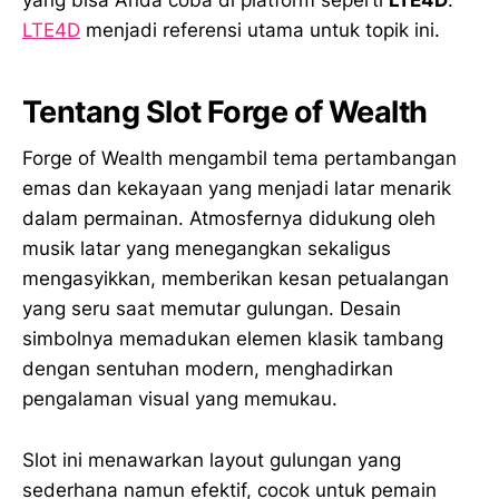
yang bisa Anda coba di platform seperti
LTE4D
.
LTE4D
menjadi referensi utama untuk topik ini.
Tentang Slot Forge of Wealth
Forge of Wealth mengambil tema pertambangan
emas dan kekayaan yang menjadi latar menarik
dalam permainan. Atmosfernya didukung oleh
musik latar yang menegangkan sekaligus
mengasyikkan, memberikan kesan petualangan
yang seru saat memutar gulungan. Desain
simbolnya memadukan elemen klasik tambang
dengan sentuhan modern, menghadirkan
pengalaman visual yang memukau.
Slot ini menawarkan layout gulungan yang
sederhana namun efektif, cocok untuk pemain