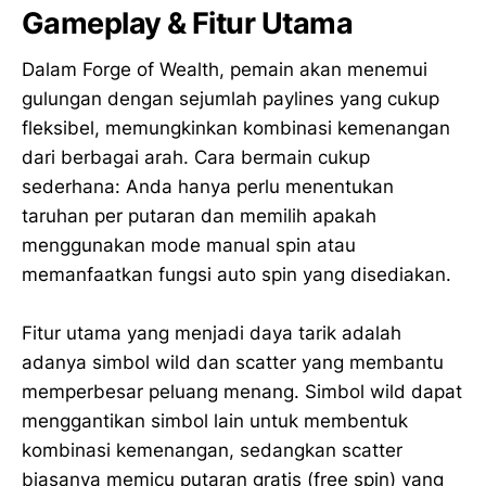
Gameplay & Fitur Utama
Dalam Forge of Wealth, pemain akan menemui
gulungan dengan sejumlah paylines yang cukup
fleksibel, memungkinkan kombinasi kemenangan
dari berbagai arah. Cara bermain cukup
sederhana: Anda hanya perlu menentukan
taruhan per putaran dan memilih apakah
menggunakan mode manual spin atau
memanfaatkan fungsi auto spin yang disediakan.
Fitur utama yang menjadi daya tarik adalah
adanya simbol wild dan scatter yang membantu
memperbesar peluang menang. Simbol wild dapat
menggantikan simbol lain untuk membentuk
kombinasi kemenangan, sedangkan scatter
biasanya memicu putaran gratis (free spin) yang