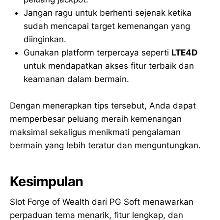
Jangan ragu untuk berhenti sejenak ketika
sudah mencapai target kemenangan yang
diinginkan.
Gunakan platform terpercaya seperti
LTE4D
untuk mendapatkan akses fitur terbaik dan
keamanan dalam bermain.
Dengan menerapkan tips tersebut, Anda dapat
memperbesar peluang meraih kemenangan
maksimal sekaligus menikmati pengalaman
bermain yang lebih teratur dan menguntungkan.
Kesimpulan
Slot Forge of Wealth dari PG Soft menawarkan
perpaduan tema menarik, fitur lengkap, dan