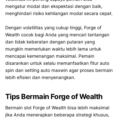
mengatur modal dan ekspektasi dengan baik,
menghindari risiko kehilangan modal secara cepat.
Dengan volatilitas yang cukup tinggi, Forge of
Wealth cocok bagi Anda yang mencari tantangan
dan tidak keberatan dengan putaran yang
mungkin memerlukan waktu lebih lama untuk
mencapai kemenangan maksimal. Pemain
disarankan untuk selalu memanfaatkan fitur auto
spin dan setting auto maxwin agar proses bermain
lebih efisien dan menyenangkan.
Tips Bermain Forge of Wealth
Bermain slot Forge of Wealth bisa lebih maksimal
jika Anda menerapkan beberapa strategi khusus,