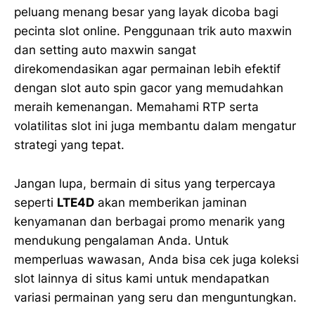
peluang menang besar yang layak dicoba bagi
pecinta slot online. Penggunaan trik auto maxwin
dan setting auto maxwin sangat
direkomendasikan agar permainan lebih efektif
dengan slot auto spin gacor yang memudahkan
meraih kemenangan. Memahami RTP serta
volatilitas slot ini juga membantu dalam mengatur
strategi yang tepat.
Jangan lupa, bermain di situs yang terpercaya
seperti
LTE4D
akan memberikan jaminan
kenyamanan dan berbagai promo menarik yang
mendukung pengalaman Anda. Untuk
memperluas wawasan, Anda bisa cek juga koleksi
slot lainnya di situs kami untuk mendapatkan
variasi permainan yang seru dan menguntungkan.