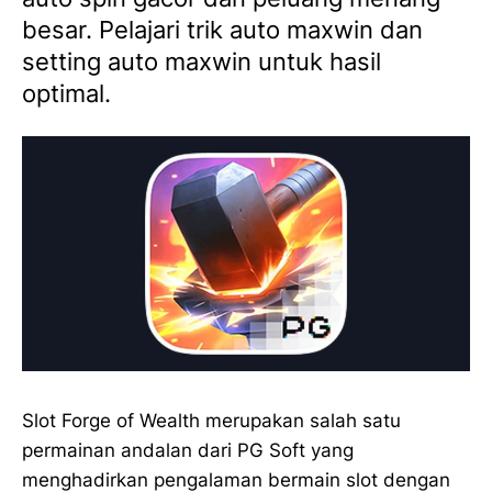
besar. Pelajari trik auto maxwin dan
setting auto maxwin untuk hasil
optimal.
Slot Forge of Wealth merupakan salah satu
permainan andalan dari PG Soft yang
menghadirkan pengalaman bermain slot dengan