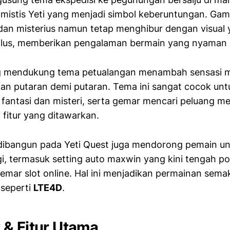
 mistis Yeti yang menjadi simbol keberuntungan. Ga
dan misterius namun tetap menghibur dengan visual 
alus, memberikan pengalaman bermain yang nyaman 
ng mendukung tema petualangan menambah sensasi 
an putaran demi putaran. Tema ini sangat cocok un
 fantasi dan misteri, serta gemar mencari peluang m
 fitur yang ditawarkan.
dibangun pada Yeti Quest juga mendorong pemain u
gi, termasuk setting auto maxwin yang kini tengah po
mar slot online. Hal ini menjadikan permainan sema
 seperti
LTE4D
.
& Fitur Utama