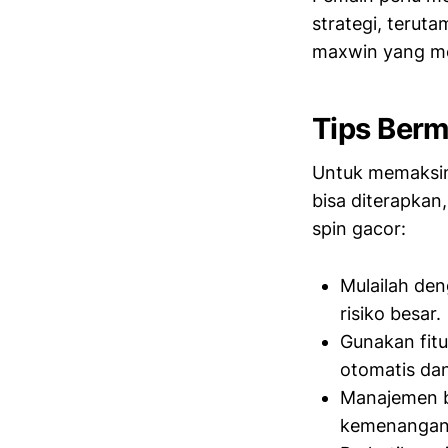
strategi, terut
maxwin yang me
Tips Berm
Untuk memaksima
bisa diterapkan
spin gacor:
Mulailah den
risiko besar.
Gunakan fitu
otomatis dan
Manajemen ba
kemenangan 