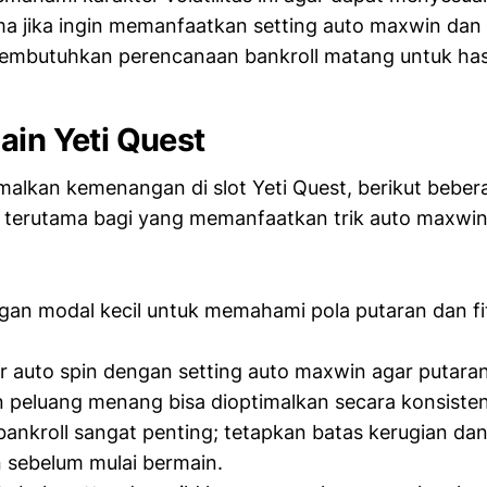
ama jika ingin memanfaatkan setting auto maxwin dan 
mbutuhkan perencanaan bankroll matang untuk hasi
ain Yeti Quest
lkan kemenangan di slot Yeti Quest, berikut beber
, terutama bagi yang memanfaatkan trik auto maxwin
gan modal kecil untuk memahami pola putaran dan fit
r auto spin dengan setting auto maxwin agar putaran
 peluang menang bisa dioptimalkan secara konsisten
nkroll sangat penting; tetapkan batas kerugian dan
sebelum mulai bermain.