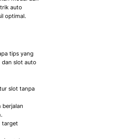
trik auto
l optimal.
apa tips yang
 dan slot auto
ur slot tanpa
 berjalan
.
 target