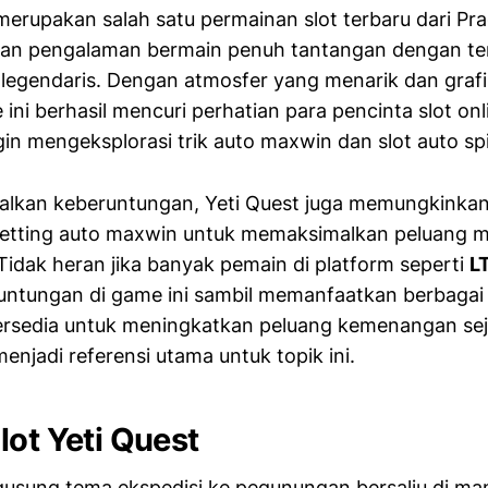
 merupakan salah satu permainan slot terbaru dari Pr
n pengalaman bermain penuh tantangan dengan te
legendaris. Dengan atmosfer yang menarik dan graf
ni berhasil mencuri perhatian para pencinta slot onl
in mengeksplorasi trik auto maxwin dan slot auto sp
alkan keberuntungan, Yeti Quest juga memungkinka
tting auto maxwin untuk memaksimalkan peluang 
 Tidak heran jika banyak pemain di platform seperti
L
ntungan di game ini sambil memanfaatkan berbagai
rsedia untuk meningkatkan peluang kemenangan sej
enjadi referensi utama untuk topik ini.
lot Yeti Quest
gusung tema ekspedisi ke pegunungan bersalju di m