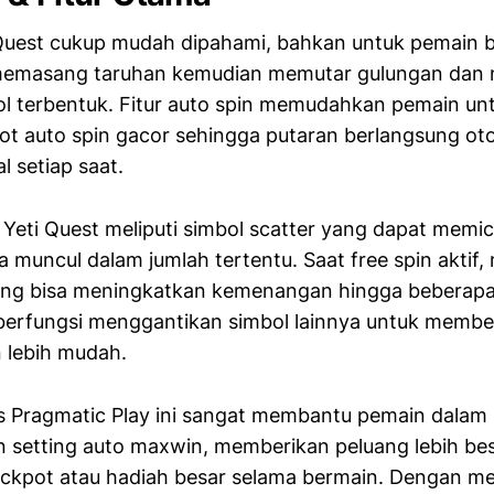
Quest cukup mudah dipahami, bahkan untuk pemain ba
memasang taruhan kemudian memutar gulungan dan
l terbentuk. Fitur auto spin memudahkan pemain un
ot auto spin gacor sehingga putaran berlangsung ot
l setiap saat.
i Yeti Quest meliputi simbol scatter yang dapat memic
ka muncul dalam jumlah tertentu. Saat free spin aktif, m
ang bisa meningkatkan kemenangan hingga beberapa ka
d berfungsi menggantikan simbol lainnya untuk memb
lebih mudah.
s Pragmatic Play ini sangat membantu pemain dalam
 setting auto maxwin, memberikan peluang lebih bes
ckpot atau hadiah besar selama bermain. Dengan me