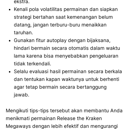
ekstra.
Kenali pola volatilitas permainan dan siapkan
strategi bertahan saat kemenangan belum
datang, jangan terburu-buru menaikkan
taruhan.
Gunakan fitur autoplay dengan bijaksana,
hindari bermain secara otomatis dalam waktu
lama karena bisa menyebabkan pengeluaran
tidak terkendali.
Selalu evaluasi hasil permainan secara berkala
dan tentukan kapan waktunya untuk berhenti
agar tetap bermain secara bertanggung
jawab.
Mengikuti tips-tips tersebut akan membantu Anda
menikmati permainan Release the Kraken
Megaways dengan lebih efektif dan mengurangi