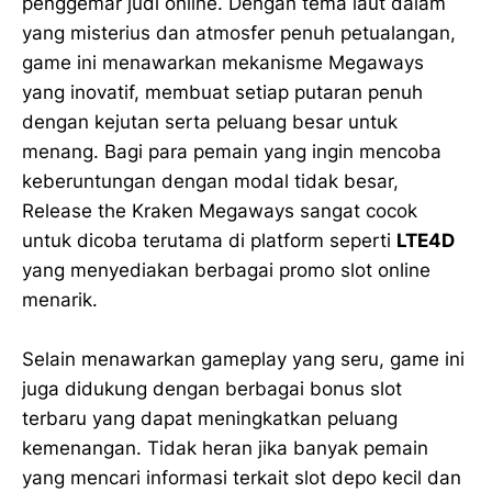
penggemar judi online. Dengan tema laut dalam
yang misterius dan atmosfer penuh petualangan,
game ini menawarkan mekanisme Megaways
yang inovatif, membuat setiap putaran penuh
dengan kejutan serta peluang besar untuk
menang. Bagi para pemain yang ingin mencoba
keberuntungan dengan modal tidak besar,
Release the Kraken Megaways sangat cocok
untuk dicoba terutama di platform seperti
LTE4D
yang menyediakan berbagai promo slot online
menarik.
Selain menawarkan gameplay yang seru, game ini
juga didukung dengan berbagai bonus slot
terbaru yang dapat meningkatkan peluang
kemenangan. Tidak heran jika banyak pemain
yang mencari informasi terkait slot depo kecil dan