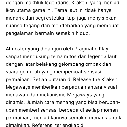
dengan makhluk legendaris, Kraken, yang menjadi
ikon utama game ini. Tema laut ini tidak hanya
menarik dari segi estetika, tapi juga menyisipkan
nuansa tegang dan mendebarkan yang membuat
pengalaman bermain semakin hidup.
Atmosfer yang dibangun oleh Pragmatic Play
sangat mendukung tema mitos dan legenda laut,
dengan latar belakang gelombang ombak dan
suara gemuruh yang memperkuat sensasi
permainan. Setiap putaran di Release the Kraken
Megaways memberikan perpaduan antara visual
menawan dan mekanisme Megaways yang
dinamis. Jumlah cara menang yang bisa berubah-
ubah memberi sensasi berbeda di setiap momen
permainan, menjadikannya semakin menarik untuk
dimainkan. Referensi terlengkap di