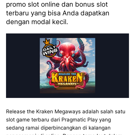
promo slot online dan bonus slot
terbaru yang bisa Anda dapatkan
dengan modal kecil.
Release the Kraken Megaways adalah salah satu
slot game terbaru dari Pragmatic Play yang
sedang ramai diperbincangkan di kalangan