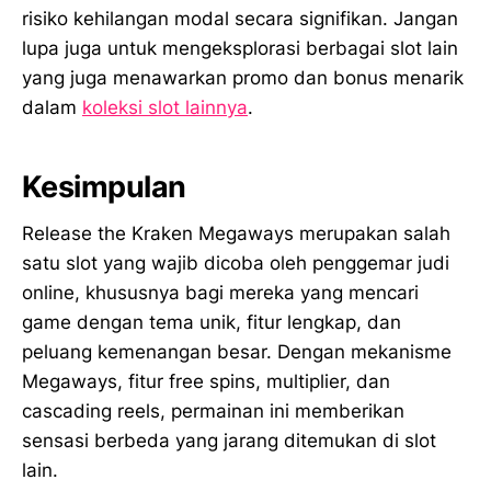
risiko kehilangan modal secara signifikan. Jangan
lupa juga untuk mengeksplorasi berbagai slot lain
yang juga menawarkan promo dan bonus menarik
dalam
koleksi slot lainnya
.
Kesimpulan
Release the Kraken Megaways merupakan salah
satu slot yang wajib dicoba oleh penggemar judi
online, khususnya bagi mereka yang mencari
game dengan tema unik, fitur lengkap, dan
peluang kemenangan besar. Dengan mekanisme
Megaways, fitur free spins, multiplier, dan
cascading reels, permainan ini memberikan
sensasi berbeda yang jarang ditemukan di slot
lain.