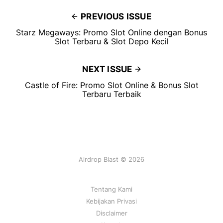
PREVIOUS ISSUE
Starz Megaways: Promo Slot Online dengan Bonus
Slot Terbaru & Slot Depo Kecil
NEXT ISSUE
Castle of Fire: Promo Slot Online & Bonus Slot
Terbaru Terbaik
Airdrop Blast © 2026
Tentang Kami
Kebijakan Privasi
Disclaimer