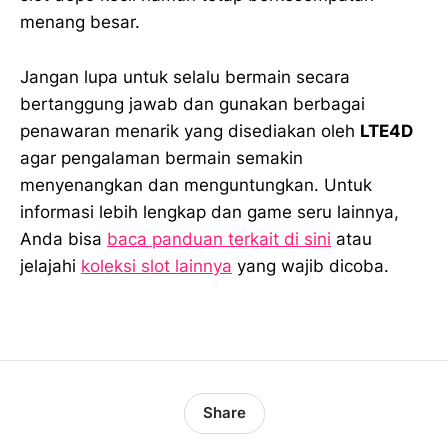
menang besar.
Jangan lupa untuk selalu bermain secara
bertanggung jawab dan gunakan berbagai
penawaran menarik yang disediakan oleh
LTE4D
agar pengalaman bermain semakin
menyenangkan dan menguntungkan. Untuk
informasi lebih lengkap dan game seru lainnya,
Anda bisa
baca panduan terkait di sini
atau
jelajahi
koleksi slot lainnya
yang wajib dicoba.
Share