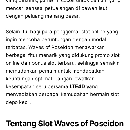
yang dinamis, game ini cocok untuk pemain yang
mencari sensasi petualangan di bawah laut
dengan peluang menang besar.
Selain itu, bagi para penggemar slot online yang
ingin mencoba peruntungan dengan modal
terbatas, Waves of Poseidon menawarkan
berbagai fitur menarik yang didukung promo slot
online dan bonus slot terbaru, sehingga semakin
memudahkan pemain untuk mendapatkan
keuntungan optimal. Jangan lewatkan
kesempatan seru bersama
LTE4D
yang
menyediakan berbagai kemudahan bermain slot
depo kecil.
Tentang Slot Waves of Poseidon