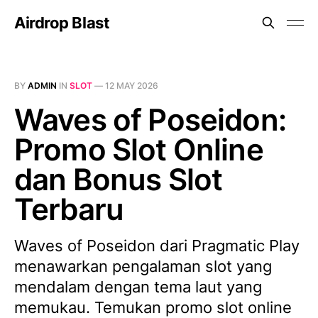
Airdrop Blast
BY
ADMIN
IN
SLOT
—
12 MAY 2026
Waves of Poseidon:
Promo Slot Online
dan Bonus Slot
Terbaru
Waves of Poseidon dari Pragmatic Play
menawarkan pengalaman slot yang
mendalam dengan tema laut yang
memukau. Temukan promo slot online