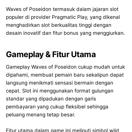
Waves of Poseidon termasuk dalam jajaran slot
populer di provider Pragmatic Play, yang dikenal
menghadirkan slot berkualitas tinggi dengan
desain inovatif dan fitur bonus yang menggiurkan.
Gameplay & Fitur Utama
Gameplay Waves of Poseidon cukup mudah untuk
dipahami, membuat pemain baru sekalipun dapat
langsung menikmati sensasi bermain dengan
cepat. Slot ini menggunakan format gulungan
standar yang dipadukan dengan garis
pembayaran yang cukup fleksibel sehingga
peluang menang tetap besar.
Fitur utama dalam game ini meliputi simbol wild