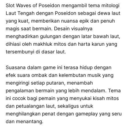
Slot Waves of Poseidon mengambil tema mitologi
Laut Tengah dengan Poseidon sebagai dewa laut
yang kuat, memberikan nuansa epik dan penuh
magis saat bermain. Desain visualnya
menghadirkan gulungan dengan latar bawah laut,
dihiasi oleh makhluk mitos dan harta karun yang
tersembunyi di dasar laut.
Suasana dalam game ini terasa hidup dengan
efek suara ombak dan kelembutan musik yang
mengiringi setiap putaran, menambah
pengalaman bermain yang lebih mendalam. Tema
ini cocok bagi pemain yang menyukai kisah mitos
dan petualangan laut, sekaligus untuk
menghilangkan penat dengan gameplay yang seru
dan menantang.