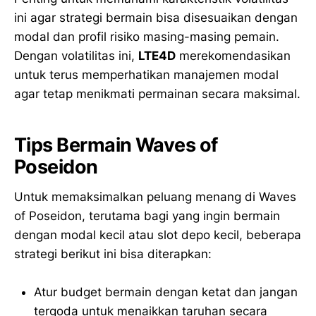
ini agar strategi bermain bisa disesuaikan dengan
modal dan profil risiko masing-masing pemain.
Dengan volatilitas ini,
LTE4D
merekomendasikan
untuk terus memperhatikan manajemen modal
agar tetap menikmati permainan secara maksimal.
Tips Bermain Waves of
Poseidon
Untuk memaksimalkan peluang menang di Waves
of Poseidon, terutama bagi yang ingin bermain
dengan modal kecil atau slot depo kecil, beberapa
strategi berikut ini bisa diterapkan:
Atur budget bermain dengan ketat dan jangan
tergoda untuk menaikkan taruhan secara